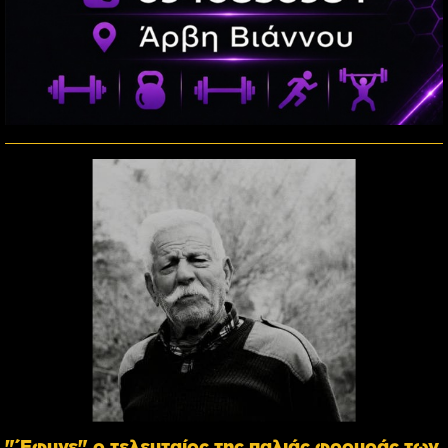
"Έφυγε" ο τελευταίος της παλιάς φρουράς των