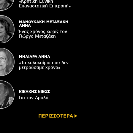
«Κρητική Εθνική
04/08/2026
Επαναστατική Eπιτροπή»
ε χρόνια μετά το σεισμό Αρκαλοχωρίου
04/08/2026
ΜΑΝΟΥΚΑΚΗ-ΜΕΤΑΞΑΚΗ
ΑΝΝΑ
ακοίνωση του Κυνηγετικού Συλλόγου
Ένας χρόνος χωρίς τον
Βιάννου
Γιώργο Μεταξάκη
04/08/2026
ΜΗΛΙΑΡΑ ΑΝΝΑ
«Τα καλοκαίρια που δεν
μετρούσαμε χρόνο»
ΚΙΚΑΚΗΣ ΝΙΚΟΣ
Για τον Αμαλό…
ΠΕΡΙΣΣΟΤΕΡΑ