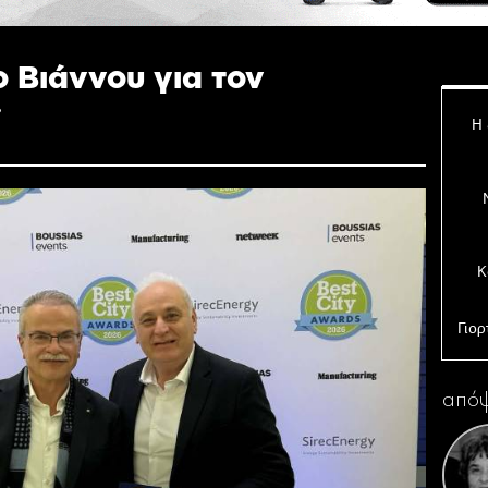
 Βιάννου για τον
»
Η 
Κ
Γιορ
απόψ
Σε
επε