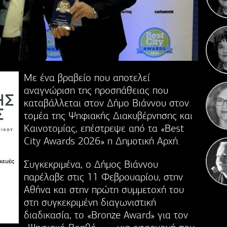
Πέντ
Αν
Με ένα βραβείο που αποτελεί
αναγνώριση της προσπάθειας που
καταβάλλεται στον Δήμο Βιάννου στον
τομέα της Ψηφιακής Διακυβέρνησης και
Καινοτομίας, επέστρεψε από τα «Best
City Awards 2026» η Δημοτική Αρχή.
Συγκεκριμένα, ο Δήμος Βιάννου
παρέλαβε στις 11 Φεβρουαρίου, στην
Αθήνα και στην πρώτη συμμετοχή του
στη συγκεκριμένη διαγωνιστική
διαδικασία, το «Bronze Award» για τον