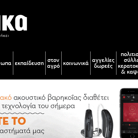
πολιτι
στον
αγγελίες
σύλλ
σωπα
εκπαίδευση
κοινωνικά
αγρό
δωρεές
κερατο
& καψ