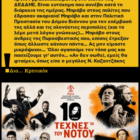
ΔΕΔΔΗΕ. Είναι ευτύχημα που συνέβη κατά τη
διάρκεια της ημέρας. Μπράβο στους πολίτες που
έδρασαν ακαριαία! Μπράβο και στην Πολιτική
Προστασία του Δήμου Βιάννου για την επέμβασή
της αλλά και τις ολονύχτιες περιπολίες (και το
λέμε μετά λόγου γνώσεως)… Μπράβο στους
άνδρες της Πυροσβεστικής που, επίσης έτρεξαν
όπως άλλωστε κάνουν πάντα… Ας μην είμαστε
μικρόψυχοι… Όλοι αγαπούμε τον τόπο μας και
πασχίζουμε γι’ αυτόν… «Αν δεν σωθεί, εμείς θα
φταίμε», όπως είπε ο μεγάλος Ν. Καζαντζάκης