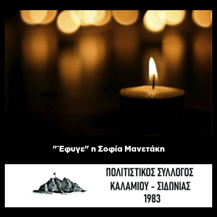
"Έφυγε" η Σοφία Μανετάκη