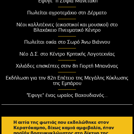
"Έφυγε" η Σοφία Μανετάκη
Πωλείται αγροτεμάχιο στη Δέρματο
Νέοι καλλιτέχνες (εικαστικοί και μουσικοί) στο
Βλαχάκειο Πνευματικό Κέντρο
Πωλείται οικία στο Σωρό Άνω Βιάννου
Νέο Δ.Σ. στο Κέντρο Κρητικής Λογοτεχνίας
Χιλιάδες επισκέπτες στην 8η Γιορτή Μπανάνας
Εκδήλωση για την 82η Επέτειο της Μεγάλης Κύκλωσης
της Εμπάρου
"Έφυγε" ένας ωραίος Βαχουδιανός...
Η αιτία της φωτιάς που εκδηλώθηκε στον
Κερατόκαμπο, δίχως καμιά αμφιβολία, ήταν
προϊόν βραχυκυκλώματος στο δίκτυο της