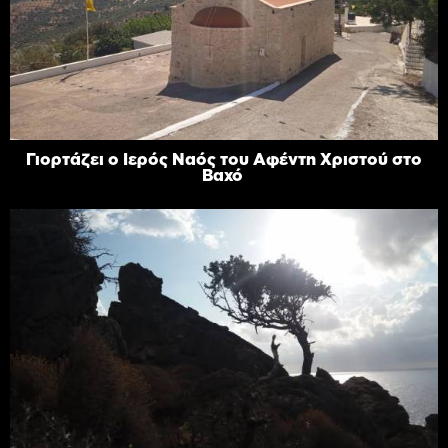
Γιορτάζει ο Ιερός Ναός του Αφέντη Χριστού στο
Βαχό