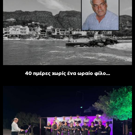
40 ημέρες χωρίς ένα ωραίο φίλο…