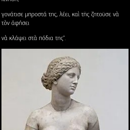
γονάτισε μπροστά της, λέει, καὶ τῆς ζητοῦσε νὰ
τὸν ἀφήσει
νὰ κλάψει στὰ πόδια της".