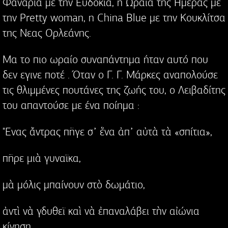
Φανάρια με την Ευδοκία, η Ωραία της Ημερας με
την Pretty woman, η China Blue με την Kουκλίτσα
της Νεας Ορλεάνης.
Μα το πιο ωραίο συναπάντημα ήταν αυτό που
δεν εγινε ποτέ . Όταν ο Γ. Γ. Μάρκες αναπολούσε
τις θλιμμένες πουτάνες της ζωής του, ο Λειβαδίτης
του απαντούσε με ένα ποίημα :
"Ενας ἄντρας πῆγε σ᾿ ἕνα ἀπ᾿ αὐτὰ τὰ «σπίτια»,
πῆρε μιὰ γυναῖκα,
μὰ μόλις μπαίνουν στὸ δωμάτιο,
ἀντὶ νὰ γδυθεῖ καὶ νὰ ἐπαναλάβει τὴν αἰώνια
κίνηση,