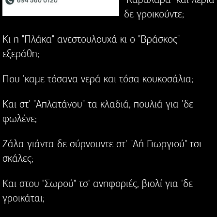
δε γροικούντε;
Κι η "Πλάκα" ανεστουλουχά κι ο "Βράσκος"
εξεράθη;
Που 'καμε τόσανα νερά και τόσα κουκοσάλια;
Και στ' "Απλατάνου" τα κλαδιά, πουλιά για 'δε
φωλένε;
Ζάλα γιάντα δε σύρνουντε στ' "Αή Γιωργιού" τσι
σκάλες;
Και στου "Σωρού" τσ' ανηφοριές, βιολί για 'δε
γροικάται;