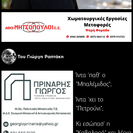
Του Γιώργη Ραπτάκη
Ίντα 'παθ' ο
"Μπαλέμιδος";
Ίντα 'χει το
"Πετρούνι";
Κι εσώπασ' η
"Καβαλαρά" και λέρια