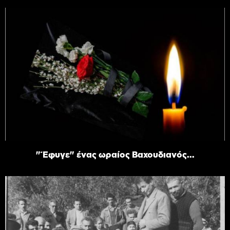
"Έφυγε" ένας ωραίος Βαχουδιανός...