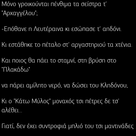
Μόνο γροικούνται πένθιμα τα σείστρα τ'
"Αρχαγγέλου";
-Επόθανε η Λευτέραινα κι εσώπασε τ' αηδόνι.
Κι εστάθηκε το πέταλο στ' αργαστηριού τα χτένια.
Και ποιος θα πάει το σταμνί, στη βρύση στο
"Πλακάδω"
να πάρει αμίλητο νερό, να δώσει του Κληδόνου;
Κι ο "Κάτω Μύλος" μοναχός τσι πέτρες δε τσ'
αλέθει...
Γιατί, δεν έχει συντροφιά μπλιό του τσι μαντινάδες