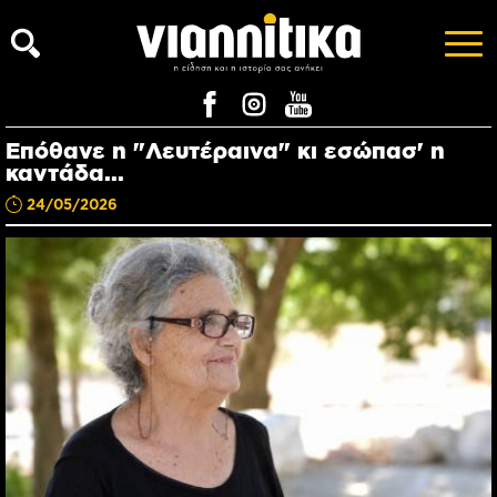
Επόθανε η "Λευτέραινα" κι εσώπασ' η
καντάδα...
24/05/2026