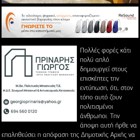
Πολλές φορές κάτι
πολύ απλό
δημιουργεί στους
επισκέπτες την
εντύπωση, ότι, στον
τόπο αυτό ζουν
πολιτισμένοι
άνθρωποι. Την
άποψη αυτή ήρθε να
επαληθεύσει η απόφαση της Δημοτικής Αρχής να