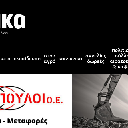
πολιτι
στον
αγγελίες
σύλλ
σωπα
εκπαίδευση
κοινωνικά
αγρό
δωρεές
κερατο
& καψ