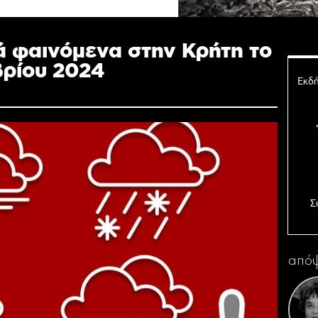
ά φαινόμενα στην Κρήτη το
βρίου 2024
Εκδή
Σ
Ο 
απόψ