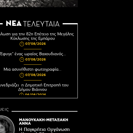
ΝΕΑ
ΤΕΛΕΥΤΑΙΑ
λωση για την 82η Επέτειο της Μεγάλης
Κύκλωσης της Εμπάρου
07/08/2026
"Έφυγε" ένας ωραίος Βαχουδιανός...
07/08/2026
Μια ασυνήθιστη φωτογραφία…
07/08/2026
υνεδριάζει η Δημοτική Επιτροπή του
Δήμου Βιάννου
06/08/2026
Αφέντης Χριστός του Αγίου Βασιλείου
εις
Βιάννου-Τόπος πίστης, μνήμης και
παράδοσης
ΜΑΝΟΥΚΑΚΗ-ΜΕΤΑΞΑΚΗ
06/08/2026
ΑΝΝΑ
Η Παγκρήτια Οργάνωση
Ωράριο λειτουργίας του Γραφείου