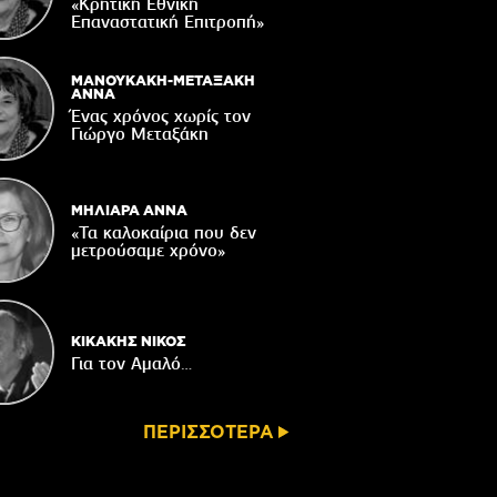
Δακοκτονίας
«Κρητική Εθνική
Επαναστατική Eπιτροπή»
06/08/2026
8η Γιορτή Μπανάνας στην Άρβη με τη
στήριξη του Δήμου Βιάννου
ΜΑΝΟΥΚΑΚΗ-ΜΕΤΑΞΑΚΗ
ΑΝΝΑ
05/08/2026
Ένας χρόνος χωρίς τον
Γιώργο Μεταξάκη
Νέος μετεωρολογικός σταθμός στον
οικισμό του Συκολόγου
05/08/2026
ΜΗΛΙΑΡΑ ΑΝΝΑ
«Τα καλοκαίρια που δεν
μετρούσαμε χρόνο»
ΚΙΚΑΚΗΣ ΝΙΚΟΣ
Για τον Αμαλό…
ΠΕΡΙΣΣΟΤΕΡΑ