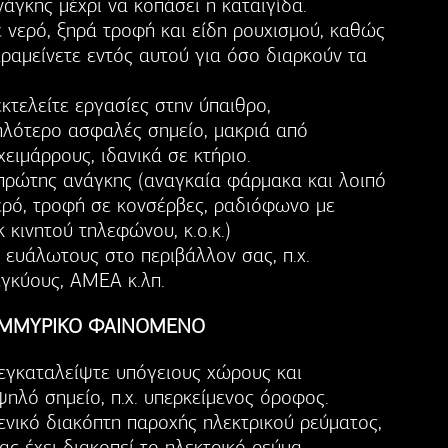
άγκης μέχρι να κοπάσει η καταιγίδα.
 νερό, ξηρά τροφή και είδη ρουχισμού, καθώς
αραμείνετε εντός αυτού για όσο διαρκούν τα
κτελείτε εργασίες στην ύπαιθρο,
ηλότερο ασφαλές σημείο, μακριά από
χειμάρρους, ιδανικά σε κτήριο.
πρώτης ανάγκης (αναγκαία φάρμακα και λοιπό
νερό, τροφή σε κονσέρβες, ραδιόφωνο με
 κινητού τηλεφώνου, κ.ο.κ.)
 ευάλωτους στο περιβάλλον σας, π.χ.
 εγκύους, ΑΜΕΑ κ.λπ.
ΗΜΜΥΡΙΚΟ ΦΑΙΝΟΜΕΝΟ
 εγκαταλείψτε υπόγειους χώρους και
ηλό σημείο, π.χ. υπερκείμενος όροφος.
ενικό διακόπτη παροχής ηλεκτρικού ρεύματος,
ας έχει διακοπεί το ηλεκτρικό ρεύμα.