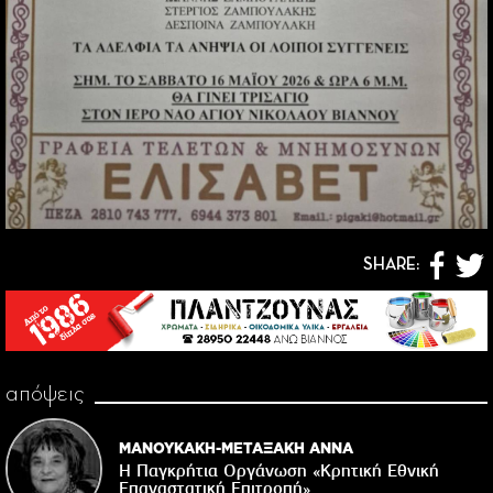
SHARE:
απόψεις
ΜΑΝΟΥΚΑΚΗ-ΜΕΤΑΞΑΚΗ ΑΝΝΑ
Η Παγκρήτια Οργάνωση «Κρητική Εθνική
Επαναστατική Eπιτροπή»