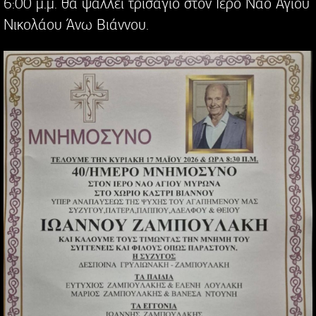
6:00 μ.μ. θα ψαλλεί τρισάγιο στον Ιερό Ναό Αγίου
Νικολάου Άνω Βιάννου.