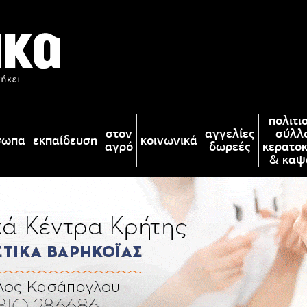
πολιτι
στον
αγγελίες
σύλλ
σωπα
εκπαίδευση
κοινωνικά
αγρό
δωρεές
κερατο
& καψ