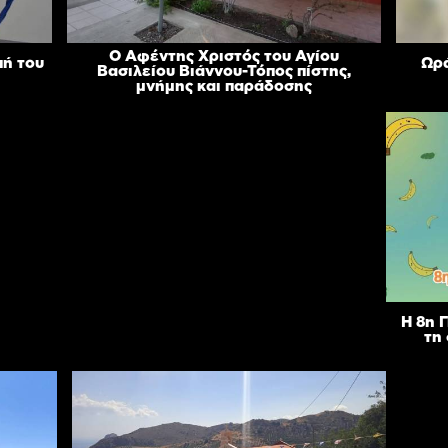
Ο Αφέντης Χριστός του Αγίου
πή του
Ωρά
Βασιλείου Βιάννου-Τόπος πίστης,
μνήμης και παράδοσης
Η 8η 
τη