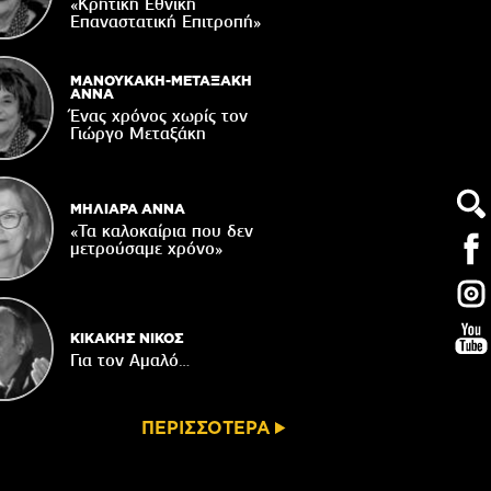
«Κρητική Εθνική
ορυφώνονται οι «Τέχνες του Νότου»
Επαναστατική Eπιτροπή»
05/08/2026
τάζει ο Ιερός Ναός του Αφέντη Χριστού
ΜΑΝΟΥΚΑΚΗ-ΜΕΤΑΞΑΚΗ
στο Βαχό
ΑΝΝΑ
Ένας χρόνος χωρίς τον
04/08/2026
Γιώργο Μεταξάκη
Οι ευχές του πατέρα...
04/08/2026
ΜΗΛΙΑΡΑ ΑΝΝΑ
«Τα καλοκαίρια που δεν
μετρούσαμε χρόνο»
ΚΙΚΑΚΗΣ ΝΙΚΟΣ
Για τον Αμαλό…
ΠΕΡΙΣΣΟΤΕΡΑ