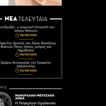
ΝΕΑ
ΤΕΛΕΥΤΑΙΑ
υνεδριάζει η Δημοτική Επιτροπή του
Δήμου Βιάννου
06/08/2026
Αφέντης Χριστός του Αγίου Βασιλείου
Βιάννου-Τόπος πίστης, μνήμης και
παράδοσης
06/08/2026
Ωράριο λειτουργίας του Γραφείου
Δακοκτονίας
06/08/2026
8η Γιορτή Μπανάνας στην Άρβη με τη
στήριξη του Δήμου Βιάννου
εις
05/08/2026
Νέος μετεωρολογικός σταθμός στον
ΜΑΝΟΥΚΑΚΗ-ΜΕΤΑΞΑΚΗ
οικισμό του Συκολόγου
ΑΝΝΑ
Η Παγκρήτια Οργάνωση
05/08/2026