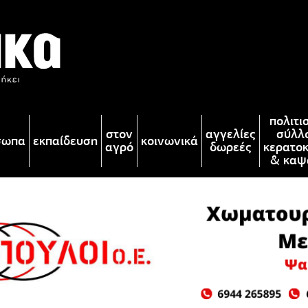
πολιτι
στον
αγγελίες
σύλλ
σωπα
εκπαίδευση
κοινωνικά
αγρό
δωρεές
κερατο
& καψ