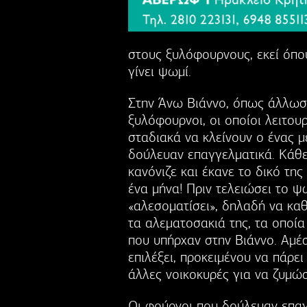
στους ξυλόφουρνους, εκεί όπο
γίνει ψωμί.
Στην Άνω Βιάννο, όπως άλλωστ
ξυλόφουρνοι, οι οποίοι λειτου
σταδιακά να κλείνουν ο ένας μ
δούλευαν επαγγελματικά. Κάθε 
κανόνιζε και έκανε το δικό τη
ένα μήνα! Πριν τελειώσει το ψω
«αλεσοματίσει», δηλαδή να καθα
τα αλεματοσακιά της, τα οποία
που υπήρχαν στην Βιάννο. Αμέ
επιλέξει, προκειμένου να πάρε
άλλες νοικοκυρές για να ζυμώσ
Οι φούρνοι που δούλευαν επα