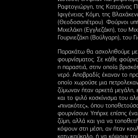
Ραφτογιώργη, της Κατερίνας Π
Ιφιγένειας Κόμη, της Βλαχάκε
(Θεοδοσοπέτρου). Φούρνοι υπή
Μιχελάκη (Εγγλεζάκη), του Μι
Γουρνιεζάκη (Βούλγαρη), του 
Παρακάτω θα ασχοληθούμε με τ
φουρνίσματος. Σε κάθε φούρνο
η παραστιά, στην οποία βρισκό
νερό. Αποβραδίς έκαναν το προ
οποίο χωρούσε μια πετρολεκαν
ζύμωναν ήταν αρκετά μεγάλη, 
και το ψιλό κοσκίνισμα του αλε
«πινακότες», όπου τοποθετούσ
φουρνίσουν. Υπήρχε επίσης έν
ζύμη, αλλά και για να τοποθετ
κόψουν στη μέση, αν ήταν κουλ
κατωκαύκαλο, ή να κόψουν του