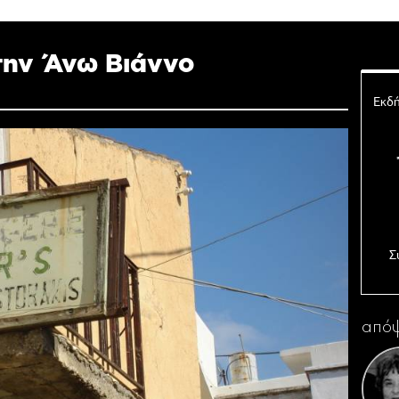
την Άνω Βιάννο
Εκδή
Σ
Ο 
απόψ