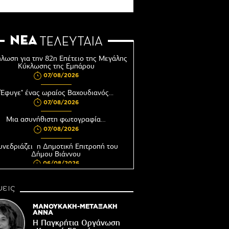
ΝΕΑ
ΤΕΛΕΥΤΑΙΑ
λωση για την 82η Επέτειο της Μεγάλης
Κύκλωσης της Εμπάρου
07/08/2026
"Έφυγε" ένας ωραίος Βαχουδιανός...
07/08/2026
Μια ασυνήθιστη φωτογραφία…
07/08/2026
υνεδριάζει η Δημοτική Επιτροπή του
Δήμου Βιάννου
06/08/2026
Αφέντης Χριστός του Αγίου Βασιλείου
εις
Βιάννου-Τόπος πίστης, μνήμης και
παράδοσης
ΜΑΝΟΥΚΑΚΗ-ΜΕΤΑΞΑΚΗ
06/08/2026
ΑΝΝΑ
Η Παγκρήτια Οργάνωση
Ωράριο λειτουργίας του Γραφείου