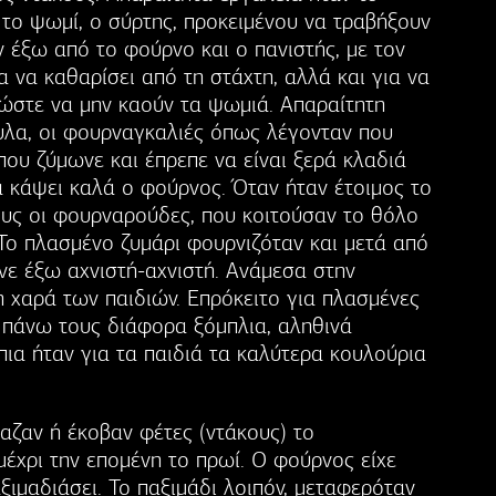
 το ψωμί, ο σύρτης, προκειμένου να τραβήξουν
 έξω από το φούρνο και ο πανιστής, με τον
α να καθαρίσει από τη στάχτη, αλλά και για να
 ώστε να μην καούν τα ψωμιά. Απαραίτητη
υλα, οι φουρναγκαλιές όπως λέγονταν που
που ζύμωνε και έπρεπε να είναι ξερά κλαδιά
α κάψει καλά ο φούρνος. Όταν ήταν έτοιμος το
ους οι φουρναρούδες, που κοιτούσαν το θόλο
Το πλασμένο ζυμάρι φουρνιζόταν και μετά από
νε έξω αχνιστή-αχνιστή. Ανάμεσα στην
 η χαρά των παιδιών. Επρόκειτο για πλασμένες
ν πάνω τους διάφορα ξόμπλια, αληθινά
ια ήταν για τα παιδιά τα καλύτερα κουλούρια
αζαν ή έκοβαν φέτες (ντάκους) το
έχρι την επομένη το πρωί. Ο φούρνος είχε
ξιμαδιάσει. Το παξιμάδι λοιπόν, μεταφερόταν