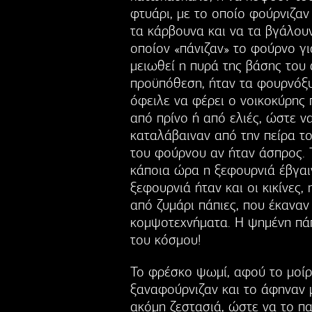
φτυάρι, με το οποίο φούρνιζαν
τα κάρβουνα και να τα βγάλουν
οποίον «πάνιζαν» το φούρνο γι
μειωθεί η πυρά της βάσης του
προϋπόθεση, ήταν τα φουρνόξ
όφειλε να φέρει ο νοικοκύρης 
από πρίνο ή από ελιές, ώστε ν
καταλάβαιναν από την πείρα τ
του φούρνου αν ήταν άσπρος. 
κάποια ώρα η ξεφουρνιά έβγαι
ξεφουρνιά ήταν και οι κικίνες,
από ζυμάρι πάπιες, που έκανα
κομψοτεχνήματα. Η ψημένη πάπ
του κόσμου!
Το φρέσκο ψωμί, αφού το μοίρ
ξαναφούρνιζαν και το άφηναν μ
ακόμη ζεστασιά, ώστε να το πα