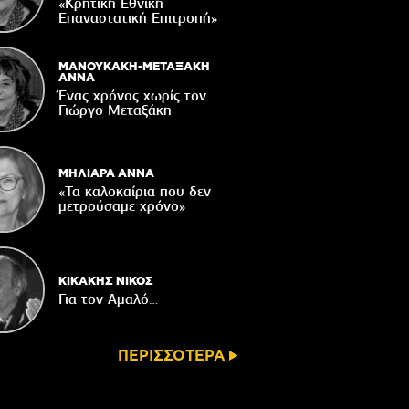
Δακοκτονίας
«Κρητική Εθνική
Επαναστατική Eπιτροπή»
06/08/2026
8η Γιορτή Μπανάνας στην Άρβη με τη
στήριξη του Δήμου Βιάννου
ΜΑΝΟΥΚΑΚΗ-ΜΕΤΑΞΑΚΗ
ΑΝΝΑ
05/08/2026
Ένας χρόνος χωρίς τον
Γιώργο Μεταξάκη
Νέος μετεωρολογικός σταθμός στον
οικισμό του Συκολόγου
05/08/2026
ΜΗΛΙΑΡΑ ΑΝΝΑ
«Τα καλοκαίρια που δεν
μετρούσαμε χρόνο»
ΚΙΚΑΚΗΣ ΝΙΚΟΣ
Για τον Αμαλό…
ΠΕΡΙΣΣΟΤΕΡΑ