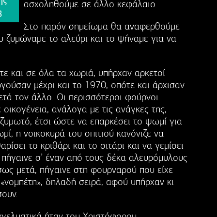
ασχοληθούμε σε άλλο κεφάλαιο.
Στο παρόν σημείωμα θα αναφερθούμε
υ ζυμώναμε το αλεύρι και το ψήναμε για να
ε και σε όλα τα χωριά, υπήρχαν αρκετοί
ργούσαν μέχρι και το 1970, οπότε και άρχισαν
ετά τον άλλο. Οι περισσότεροι φούρνοι
οικογένεια, ανάλογα με τις ανάγκες της,
ς ζυμωτό, έτσι ώστε να επαρκέσει το ψωμί για
μί, η νοικοκυρά του σπιτιού κανόνιζε να
ρίσει το κριθάρι και το σιτάρι και να γεμίσει
 πήγαινε σ’ έναν από τους δέκα αλευρόμυλους
σως μετά, πήγαινε στη φουρναρού που είχε
ι «νομπέτη», δηλαδή σειρά, αφού υπήρχαν κι
ουν.
γγελματικά ήταν του Χριστόφορου