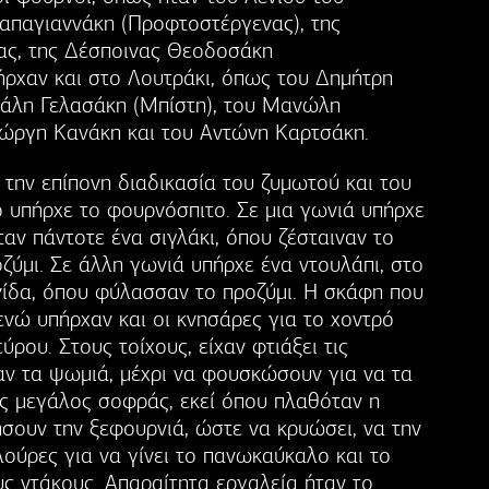
απαγιαννάκη (Προφτοστέργενας), της
νας, της Δέσποινας Θεοδοσάκη
ρχαν και στο Λουτράκι, όπως του Δημήτρη
χάλη Γελασάκη (Μπίστη), του Μανώλη
Γιώργη Κανάκη και του Αντώνη Καρτσάκη.
ην επίπονη διαδικασία του ζυμωτού και του
 υπήρχε το φουρνόσπιτο. Σε μια γωνιά υπήρχε
ταν πάντοτε ένα σιγλάκι, όπου ζέσταιναν το
ζύμι. Σε άλλη γωνιά υπήρχε ένα ντουλάπι, στο
ίδα, όπου φύλασσαν το προζύμι. Η σκάφη που
ενώ υπήρχαν και οι κνησάρες για το χοντρό
ύρου. Στους τοίχους, είχαν φτιάξει τις
αν τα ψωμιά, μέχρι να φουσκώσουν για να τα
ας μεγάλος σοφράς, εκεί όπου πλαθόταν η
ήσουν την ξεφουρνιά, ώστε να κρυώσει, να την
ούρες για να γίνει το πανωκαύκαλο και το
ς ντάκους. Απαραίτητα εργαλεία ήταν το