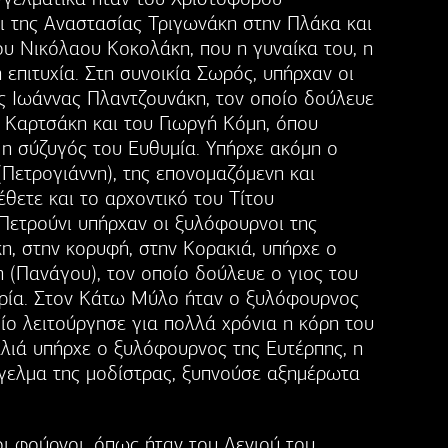
 της Αναστασίας Τριγωνάκη στην Πλάκα και
του Νικόλαου Κοκολάκη, που η γυναίκα του, η
επιτυχία. Στη συνοικία Σωρός, υπήρχαν οι
ης Ιωάννας Πλαντζουνάκη, τον οποίο δούλευε
α Καρτσάκη και του Γιωργή Κόμη, όπου
 η σύζυγός του Ευθυμία. Υπήρχε ακόμη ο
Πετρογιάννη), της επονομαζόμενη και
θετε και το αρχοντικό του Τίτου
Πετρούνι υπήρχαν οι ξυλόφουρνοι της
η, στην κορυφή, στην Κορακιά, υπήρχε ο
(Πανάγου), τον οποίο δούλευε ο γιος του
αρία. Στον Κάτω Μύλο ήταν ο ξυλόφουρνος
οίο λειτούργησε για πολλά χρόνια η κόρη του
λιά υπήρχε ο ξυλόφουρνος της Ευτέρπης, η
γελμα της μοδίστρας, ξυπνούσε αξημέρωτα
ι φούρνοι, όπως ήταν του Λενιού του