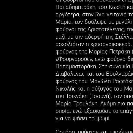
Παπαδημητράκη, του Κωστή και
αργότερα, στην ίδια γειτονιά 
Μαρία, τον δούλεψε με μεγάλη 
φούρνοι της Αριστοτέλενας, τ
μαζί με την αδερφή της Στέλλ
ασχολιόταν η χρυσονοικοκερά,
φούρνος της Μαρίας Πετράκη (
«Φουρναρούς», ενώ φούρνο διέ
Παπαμαστοράκη. Στη συνοικία 
Διαβόλενας και του Βουλγαράκ
φούρνος του Μανώλη Ραφτάκη 
Νικολής και η σύζυγός του Μ
του Τσικνάκη (Τσουνή), τον οπ
Μαρία Τρουλάκη. Ακόμη πιο πα
οποία, ενώ εξασκούσε το επάγ
για να ψήσει το ψωμί.
Ωστόσο, υπήρχαν και μικρότερο