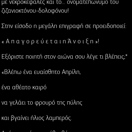
με νεκροκεφαλές και το... ονοματεπώνυμο του
ζιζανιοκτόνου-δολοφόνου!
Στην είσοδο η μεγάλη επιγραφή σε προειδοποιεί:
« Α π α γ ο ρ ε ύ ε τ α ι η Ά ν ο ι ξ η »!
Εξόριστε ποιητή στον αιώνα σου λέγε τι βλέπεις;*
«Βλέπω ένα ευαίσθητο Απρίλη,
ένα αθέατο καιρό
να γελάει το φρουρό της πύλης
και βγαίνει ήλιος λαμπερός.