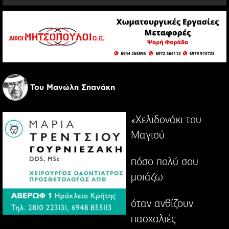
Του Μανώλη Σπανάκη
«Χελιδονάκι του
Μαγιού
πόσο πολύ σου
μοιάζω
όταν ανθίζουν
πασχαλιές