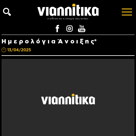
Η μ ε ρ ο λ ό γ ι α Ά ν ο ι ξ η ς*
13/04/2025