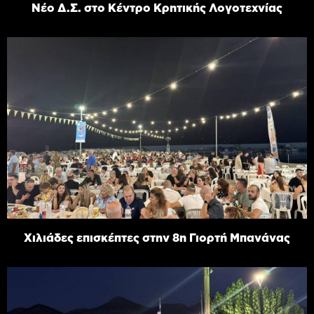
Νέο Δ.Σ. στο Κέντρο Κρητικής Λογοτεχνίας
Χιλιάδες επισκέπτες στην 8η Γιορτή Μπανάνας