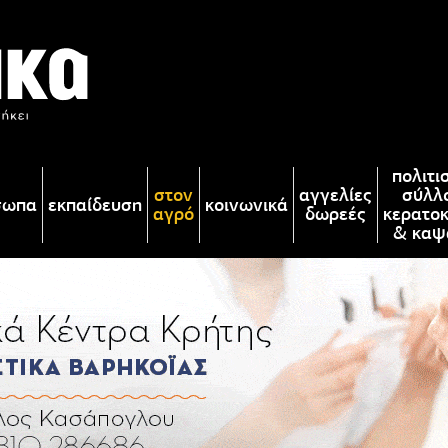
πολιτι
στον
αγγελίες
σύλλ
σωπα
εκπαίδευση
κοινωνικά
αγρό
δωρεές
κερατο
& καψ