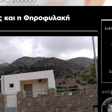
ς και η Θηροφυλακή
Εκδή
Σ
Ο 
απόψ