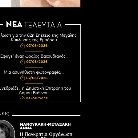
ΝΕΑ
ΤΕΛΕΥΤΑΙΑ
λωση για την 82η Επέτειο της Μεγάλης
Κύκλωσης της Εμπάρου
07/08/2026
"Έφυγε" ένας ωραίος Βαχουδιανός...
07/08/2026
Μια ασυνήθιστη φωτογραφία…
07/08/2026
υνεδριάζει η Δημοτική Επιτροπή του
Δήμου Βιάννου
06/08/2026
Αφέντης Χριστός του Αγίου Βασιλείου
εις
Βιάννου-Τόπος πίστης, μνήμης και
παράδοσης
ΜΑΝΟΥΚΑΚΗ-ΜΕΤΑΞΑΚΗ
06/08/2026
ΑΝΝΑ
Η Παγκρήτια Οργάνωση
Ωράριο λειτουργίας του Γραφείου