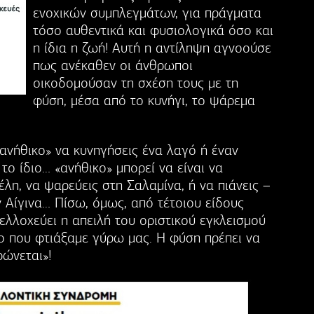
ενοχικών συµπλεγµάτων, για πράγµατα
τόσο αυθεντικά και φυσιολογικά όσο και
η ίδια η ζωή! Αυτή η αντίληψη αγνοούσε
πως ανέκαθεν οι άνθρωποι
οικοδοµούσαν τη σχέση τους µε τη
φύση, µέσα από το κυνήγι, το ψάρεµα
«ανήθικο» να κυνηγήσεις ένα λαγό ή έναν
το ίδιο… «ανήθικο» µπορεί να είναι να
έλη, να ψαρεύεις στη Σαλαµίνα, ή να πιάνεις –
ν Αίγινα… Πίσω, όµως, από τέτοιου είδους
ελλοχεύει η απειλή του οριστικού εγκλεισµού
 που φτιάξαµε γύρω µας. Η φύση πρέπει να
ρώνεται»!