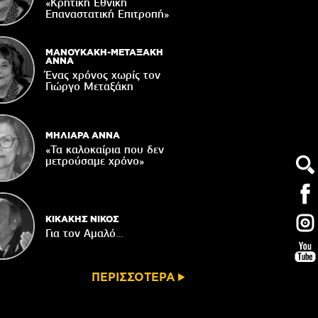
Δακοκτονίας
«Κρητική Εθνική
Επαναστατική Eπιτροπή»
06/08/2026
8η Γιορτή Μπανάνας στην Άρβη με τη
στήριξη του Δήμου Βιάννου
ΜΑΝΟΥΚΑΚΗ-ΜΕΤΑΞΑΚΗ
ΑΝΝΑ
05/08/2026
Ένας χρόνος χωρίς τον
Γιώργο Μεταξάκη
Νέος μετεωρολογικός σταθμός στον
οικισμό του Συκολόγου
05/08/2026
ΜΗΛΙΑΡΑ ΑΝΝΑ
«Τα καλοκαίρια που δεν
μετρούσαμε χρόνο»
ΚΙΚΑΚΗΣ ΝΙΚΟΣ
Για τον Αμαλό…
ΠΕΡΙΣΣΟΤΕΡΑ