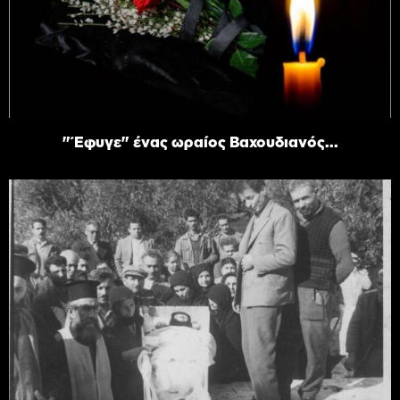
"Έφυγε" ένας ωραίος Βαχουδιανός...