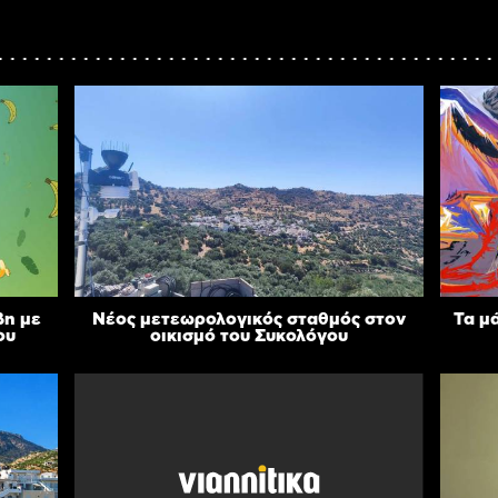
βη με
Νέος μετεωρολογικός σταθμός στον
Τα μ
ου
οικισμό του Συκολόγου