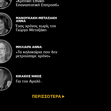
«Κρητική Εθνική
ορυφώνονται οι «Τέχνες του Νότου»
Επαναστατική Eπιτροπή»
05/08/2026
τάζει ο Ιερός Ναός του Αφέντη Χριστού
ΜΑΝΟΥΚΑΚΗ-ΜΕΤΑΞΑΚΗ
στο Βαχό
ΑΝΝΑ
Ένας χρόνος χωρίς τον
04/08/2026
Γιώργο Μεταξάκη
Οι ευχές του πατέρα...
04/08/2026
ΜΗΛΙΑΡΑ ΑΝΝΑ
«Τα καλοκαίρια που δεν
μετρούσαμε χρόνο»
ΚΙΚΑΚΗΣ ΝΙΚΟΣ
Για τον Αμαλό…
ΠΕΡΙΣΣΟΤΕΡΑ