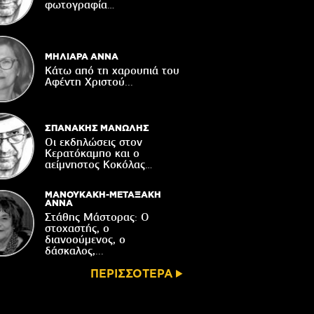
Δακοκτονίας
φωτογραφία…
06/08/2026
8η Γιορτή Μπανάνας στην Άρβη με τη
στήριξη του Δήμου Βιάννου
ΜΗΛΙΑΡΑ ΑΝΝΑ
05/08/2026
Κάτω από τη χαρουπιά του
Αφέντη Χριστού...
Νέος μετεωρολογικός σταθμός στον
οικισμό του Συκολόγου
05/08/2026
ΣΠΑΝΑΚΗΣ ΜΑΝΩΛΗΣ
Οι εκδηλώσεις στον
Κερατόκαμπο και ο
αείμνηστος Κοκόλας…
ΜΑΝΟΥΚΑΚΗ-ΜΕΤΑΞΑΚΗ
ΑΝΝΑ
Στάθης Μάστορας: Ο
στοχαστής, ο
διανοούμενος, ο
δάσκαλος,...
ΠΕΡΙΣΣΟΤΕΡΑ