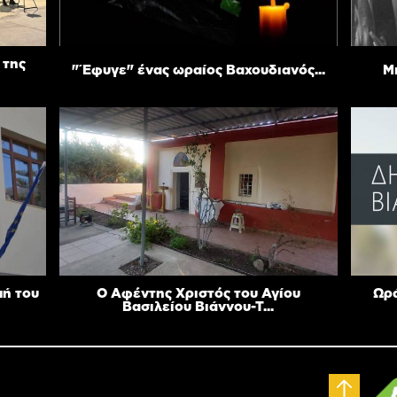
 της
"Έφυγε" ένας ωραίος Βαχουδιανός...
Μ
πή του
Ο Αφέντης Χριστός του Αγίου
Ωρά
Βασιλείου Βιάννου-Τ...