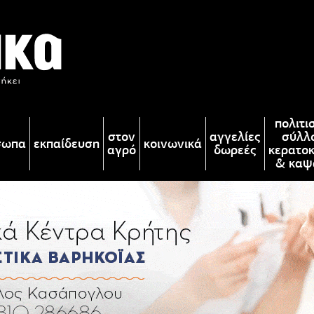
πολιτι
στον
αγγελίες
σύλλ
σωπα
εκπαίδευση
κοινωνικά
αγρό
δωρεές
κερατο
& καψ