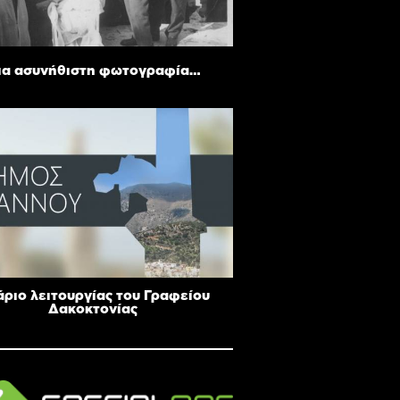
ια ασυνήθιστη φωτογραφία…
ριο λειτουργίας του Γραφείου
Δακοκτονίας