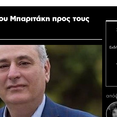
λου Μπαριτάκη προς τους
Εκδή
Σ
απόψ
Ο 