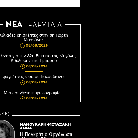
ΝΕΑ
ΤΕΛΕΥΤΑΙΑ
Χιλιάδες επισκέπτες στην 8η Γιορτή
Μπανάνας
08/08/2026
λωση για την 82η Επέτειο της Μεγάλης
Κύκλωσης της Εμπάρου
07/08/2026
"Έφυγε" ένας ωραίος Βαχουδιανός...
07/08/2026
Μια ασυνήθιστη φωτογραφία…
07/08/2026
υνεδριάζει η Δημοτική Επιτροπή του
εις
Δήμου Βιάννου
06/08/2026
ΜΑΝΟΥΚΑΚΗ-ΜΕΤΑΞΑΚΗ
ΑΝΝΑ
Αφέντης Χριστός του Αγίου Βασιλείου
Η Παγκρήτια Οργάνωση
Βιάννου-Τόπος πίστης, μνήμης και