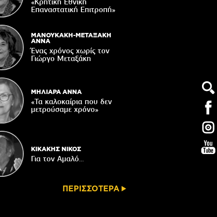
παράδοσης
«Κρητική Εθνική
Επαναστατική Eπιτροπή»
06/08/2026
Ωράριο λειτουργίας του Γραφείου
Δακοκτονίας
ΜΑΝΟΥΚΑΚΗ-ΜΕΤΑΞΑΚΗ
ΑΝΝΑ
06/08/2026
Ένας χρόνος χωρίς τον
Γιώργο Μεταξάκη
8η Γιορτή Μπανάνας στην Άρβη με τη
στήριξη του Δήμου Βιάννου
05/08/2026
ΜΗΛΙΑΡΑ ΑΝΝΑ
«Τα καλοκαίρια που δεν
μετρούσαμε χρόνο»
ΚΙΚΑΚΗΣ ΝΙΚΟΣ
Για τον Αμαλό…
ΠΕΡΙΣΣΟΤΕΡΑ