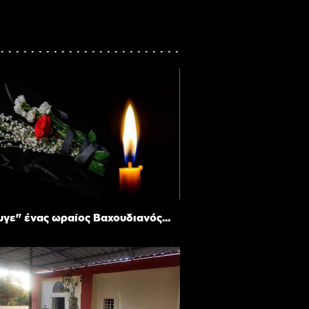
γε" ένας ωραίος Βαχουδιανός...