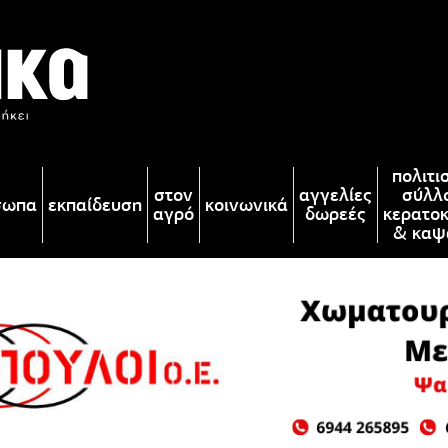
πολιτι
στον
αγγελίες
σύλλ
σωπα
εκπαίδευση
κοινωνικά
αγρό
δωρεές
κερατο
& καψ