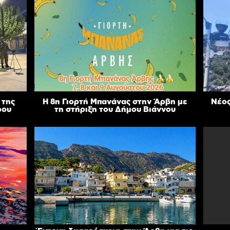
 της
Η 8η Γιορτή Μπανάνας στην Άρβη με
Νέος
ρου
τη στήριξη του Δήμου Βιάννου