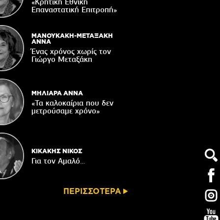
Δακοκτονίας
«Κρητική Εθνική
Επαναστατική Eπιτροπή»
06/08/2026
8η Γιορτή Μπανάνας στην Άρβη με τη
στήριξη του Δήμου Βιάννου
ΜΑΝΟΥΚΑΚΗ-ΜΕΤΑΞΑΚΗ
ΑΝΝΑ
05/08/2026
Ένας χρόνος χωρίς τον
Γιώργο Μεταξάκη
Νέος μετεωρολογικός σταθμός στον
οικισμό του Συκολόγου
05/08/2026
ΜΗΛΙΑΡΑ ΑΝΝΑ
«Τα καλοκαίρια που δεν
μετρούσαμε χρόνο»
ΚΙΚΑΚΗΣ ΝΙΚΟΣ
Για τον Αμαλό…
ΠΕΡΙΣΣΟΤΕΡΑ