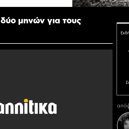
δύο μηνών για τους
Εκδή
Σ
Ο 
απόψ