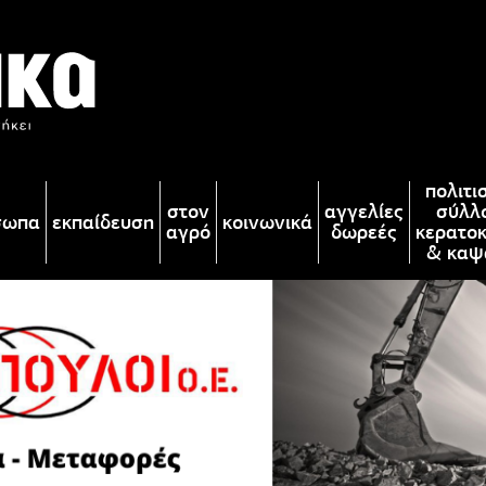
πολιτι
στον
αγγελίες
σύλλ
σωπα
εκπαίδευση
κοινωνικά
αγρό
δωρεές
κερατο
& καψ