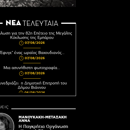
ΝΕΑ
ΤΕΛΕΥΤΑΙΑ
λωση για την 82η Επέτειο της Μεγάλης
Κύκλωσης της Εμπάρου
07/08/2026
"Έφυγε" ένας ωραίος Βαχουδιανός...
07/08/2026
Μια ασυνήθιστη φωτογραφία…
07/08/2026
υνεδριάζει η Δημοτική Επιτροπή του
Δήμου Βιάννου
06/08/2026
Αφέντης Χριστός του Αγίου Βασιλείου
εις
Βιάννου-Τόπος πίστης, μνήμης και
παράδοσης
ΜΑΝΟΥΚΑΚΗ-ΜΕΤΑΞΑΚΗ
06/08/2026
ΑΝΝΑ
Η Παγκρήτια Οργάνωση
Ωράριο λειτουργίας του Γραφείου