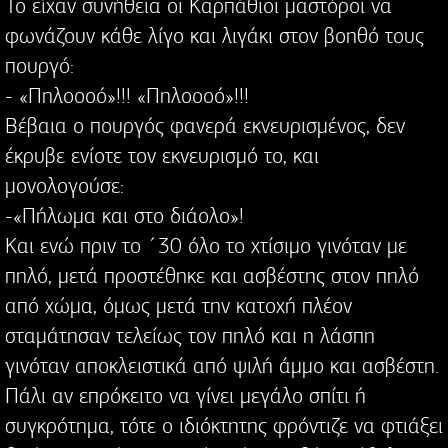
Το είχαν συνήθεια οι Καρπάθιοι μαστόροι να
φωνάζουν κάθε λίγο και λιγάκι στον βοηθό τους
πουργό:
- «Πηλοοοό»!!! «Πηλοοοό»!!!
Βέβαια ο πουργός φανερά εκνευρισμένος, δεν
έκρυβε ενίοτε τον εκνευρισμό το, και
μονολογούσε:
-«Πήλωμα και στο διάολο»!
Και ενώ πριν το ΄30 όλο το χτίσιμο γινόταν με
πηλό, μετά προστέθηκε και ασβέστης στον πηλό
από χώμα, όμως μετά την κατοχή πλέον
σταμάτησαν τελείως τον πηλό και η λάσπη
γινόταν αποκλειστικά από ψιλή άμμο και ασβέστη.
Πάλι αν επρόκειτο να γίνει μεγάλο σπίτι ή
συγκρότημα, τότε ο ιδιόκτητης φρόντιζε να φτιάξει