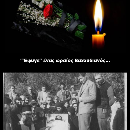
"Έφυγε" ένας ωραίος Βαχουδιανός...