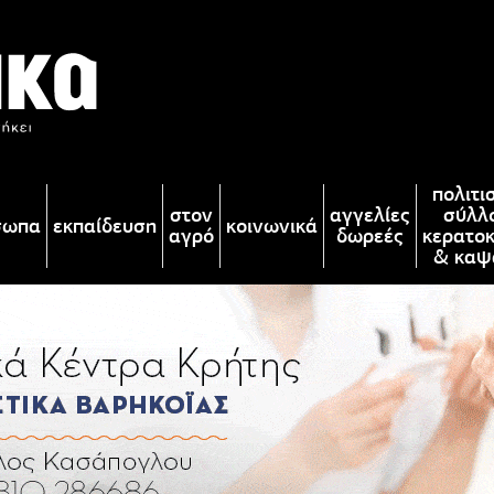
πολιτι
στον
αγγελίες
σύλλ
σωπα
εκπαίδευση
κοινωνικά
αγρό
δωρεές
κερατο
& καψ