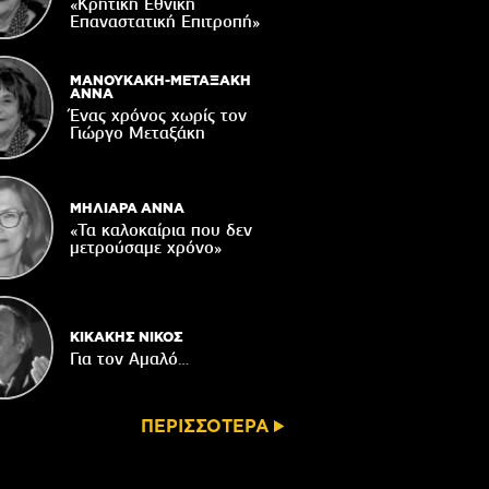
Δακοκτονίας
«Κρητική Εθνική
Επαναστατική Eπιτροπή»
06/08/2026
8η Γιορτή Μπανάνας στην Άρβη με τη
στήριξη του Δήμου Βιάννου
ΜΑΝΟΥΚΑΚΗ-ΜΕΤΑΞΑΚΗ
ΑΝΝΑ
05/08/2026
Ένας χρόνος χωρίς τον
Γιώργο Μεταξάκη
Νέος μετεωρολογικός σταθμός στον
οικισμό του Συκολόγου
05/08/2026
ΜΗΛΙΑΡΑ ΑΝΝΑ
«Τα καλοκαίρια που δεν
μετρούσαμε χρόνο»
ΚΙΚΑΚΗΣ ΝΙΚΟΣ
Για τον Αμαλό…
ΠΕΡΙΣΣΟΤΕΡΑ