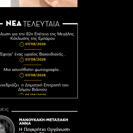
ΝΕΑ
ΤΕΛΕΥΤΑΙΑ
λωση για την 82η Επέτειο της Μεγάλης
Κύκλωσης της Εμπάρου
07/08/2026
"Έφυγε" ένας ωραίος Βαχουδιανός...
07/08/2026
Μια ασυνήθιστη φωτογραφία…
07/08/2026
υνεδριάζει η Δημοτική Επιτροπή του
Δήμου Βιάννου
06/08/2026
Αφέντης Χριστός του Αγίου Βασιλείου
εις
Βιάννου-Τόπος πίστης, μνήμης και
παράδοσης
ΜΑΝΟΥΚΑΚΗ-ΜΕΤΑΞΑΚΗ
06/08/2026
ΑΝΝΑ
Η Παγκρήτια Οργάνωση
Ωράριο λειτουργίας του Γραφείου