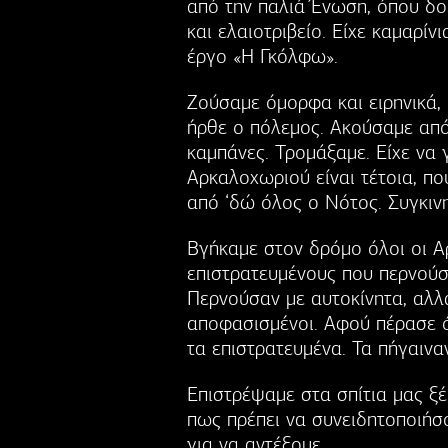
από την παλιά Ένωση, όπου δο
και ελαιοτριβείο. Είχε καμαρίνι
έργο «Η Γκόλφω».
Ζούσαμε όμορφα και ειρηνικά, 
ήρθε ο πόλεμος. Ακούσαμε από
καμπάνες. Τρομάξαμε. Είχε να 
Αρκαλοχωριού είναι τέτοια, πο
από ‘δώ όλος ο Νότος. Συγκινη
Βγήκαμε στον δρόμο όλοι οι 
επιστρατευμένους που περνούσα
Περνούσαν με αυτοκίνητα, αλλά
αποφασισμένοι. Αφού πέρασε ό
τα επιστρατευμένα. Τα πήγαιναν
Επιστρέψαμε στα σπίτια μας ξέ
πως πρέπει να συνειδητοποιήσομ
για να αντέξομε.