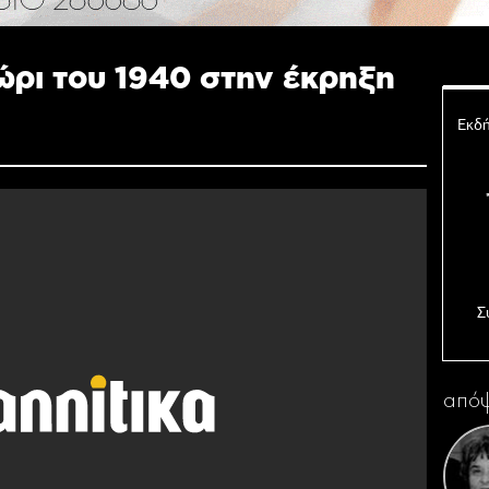
ώρι του 1940 στην έκρηξη
Εκδή
Σ
Ο 
απόψ