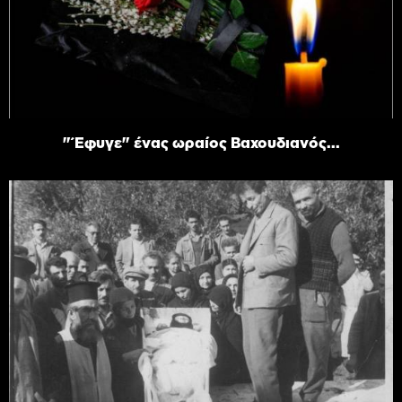
"Έφυγε" ένας ωραίος Βαχουδιανός...