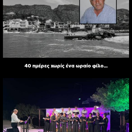
40 ημέρες χωρίς ένα ωραίο φίλο…