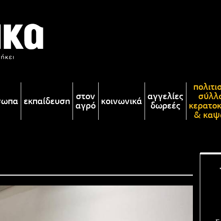
πολιτι
στον
αγγελίες
σύλλ
σωπα
εκπαίδευση
κοινωνικά
αγρό
δωρεές
κερατο
& καψ