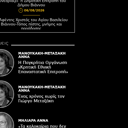
υνεδριάζει η Δημοτική Επιτροπή του
Δήμου Βιάννου
06/08/2026
Αφέντης Χριστός του Αγίου Βασιλείου
Βιάννου-Τόπος πίστης, μνήμης και
παράδοσης
06/08/2026
εις
Ωράριο λειτουργίας του Γραφείου
Δακοκτονίας
ΜΑΝΟΥΚΑΚΗ-ΜΕΤΑΞΑΚΗ
06/08/2026
ΑΝΝΑ
Η Παγκρήτια Οργάνωση
8η Γιορτή Μπανάνας στην Άρβη με τη
στήριξη του Δήμου Βιάννου
«Κρητική Εθνική
Επαναστατική Eπιτροπή»
05/08/2026
Νέος μετεωρολογικός σταθμός στον
οικισμό του Συκολόγου
ΜΑΝΟΥΚΑΚΗ-ΜΕΤΑΞΑΚΗ
ΑΝΝΑ
05/08/2026
Ένας χρόνος χωρίς τον
Γιώργο Μεταξάκη
ορυφώνονται οι «Τέχνες του Νότου»
05/08/2026
ΜΗΛΙΑΡΑ ΑΝΝΑ
«Τα καλοκαίρια που δεν