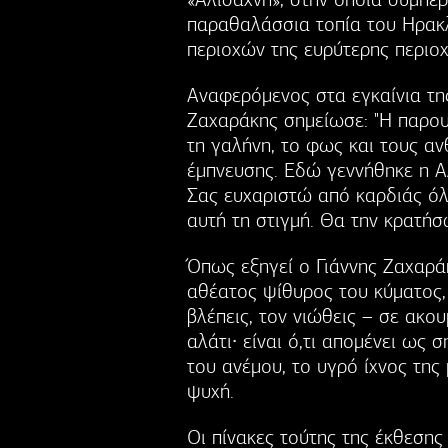
παραθαλάσσια τοπία του Ηρακλ
περιοχών της ευρύτερης περιο
Αναφερόμενος στα εγκαίνια τη
Ζαχαράκης σημείωσε: "Η παρουσ
τη γαλήνη, το φως και τους α
έμπνευσης. Εδώ γεννήθηκε η Α
Σας ευχαριστώ από καρδιάς όλ
αυτή τη στιγμή. Θα την κρατήσ
Όπως εξηγεί ο Γιάννης Ζαχαράκ
αθέατος ψίθυρος του κύματος,
βλέπεις, τον νιώθεις – σε ακου
αλάτι∙ είναι ό,τι απομένει ως
του ανέμου, το υγρό ίχνος της
ψυχή.
Οι πίνακες τούτης της έκθεση