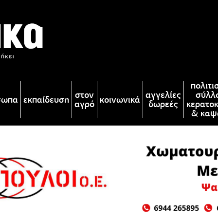
πολιτι
στον
αγγελίες
σύλλ
σωπα
εκπαίδευση
κοινωνικά
αγρό
δωρεές
κερατο
& καψ