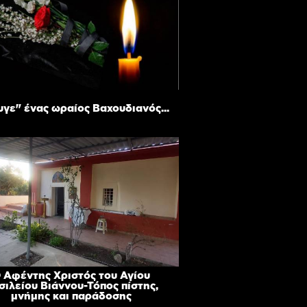
γε" ένας ωραίος Βαχουδιανός...
 Αφέντης Χριστός του Αγίου
σιλείου Βιάννου-Τόπος πίστης,
μνήμης και παράδοσης