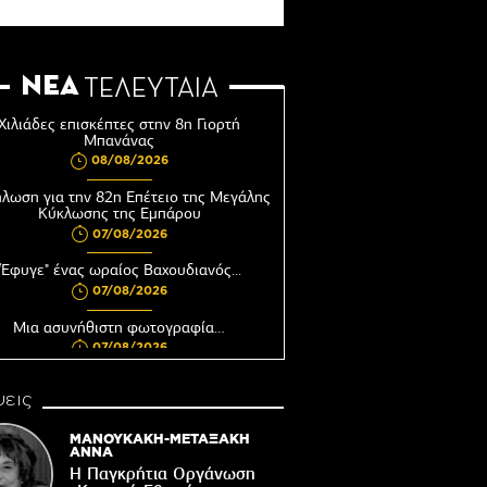
ΝΕΑ
ΤΕΛΕΥΤΑΙΑ
Χιλιάδες επισκέπτες στην 8η Γιορτή
Μπανάνας
08/08/2026
λωση για την 82η Επέτειο της Μεγάλης
Κύκλωσης της Εμπάρου
07/08/2026
"Έφυγε" ένας ωραίος Βαχουδιανός...
07/08/2026
Μια ασυνήθιστη φωτογραφία…
07/08/2026
υνεδριάζει η Δημοτική Επιτροπή του
εις
Δήμου Βιάννου
06/08/2026
ΜΑΝΟΥΚΑΚΗ-ΜΕΤΑΞΑΚΗ
ΑΝΝΑ
Αφέντης Χριστός του Αγίου Βασιλείου
Η Παγκρήτια Οργάνωση
Βιάννου-Τόπος πίστης, μνήμης και