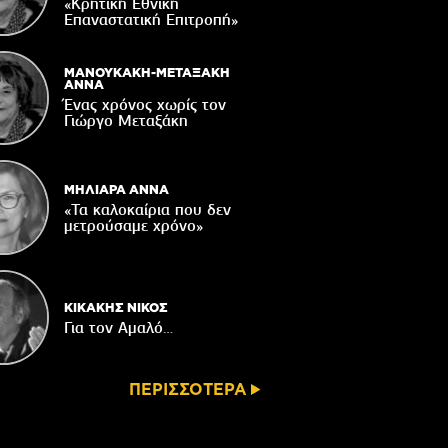
παράδοσης
«Κρητική Εθνική
Επαναστατική Eπιτροπή»
06/08/2026
Ωράριο λειτουργίας του Γραφείου
Δακοκτονίας
ΜΑΝΟΥΚΑΚΗ-ΜΕΤΑΞΑΚΗ
ΑΝΝΑ
06/08/2026
Ένας χρόνος χωρίς τον
Γιώργο Μεταξάκη
8η Γιορτή Μπανάνας στην Άρβη με τη
στήριξη του Δήμου Βιάννου
05/08/2026
ΜΗΛΙΑΡΑ ΑΝΝΑ
«Τα καλοκαίρια που δεν
μετρούσαμε χρόνο»
ΚΙΚΑΚΗΣ ΝΙΚΟΣ
Για τον Αμαλό…
ΠΕΡΙΣΣΟΤΕΡΑ