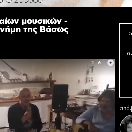
αίων μουσικών -
μνήμη της Βάσως
Σ
Ο 
Η 
απόψ