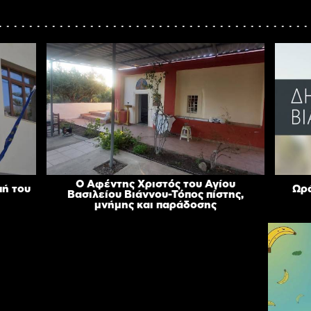
Ο Αφέντης Χριστός του Αγίου
πή του
Ωρά
Βασιλείου Βιάννου-Τόπος πίστης,
μνήμης και παράδοσης