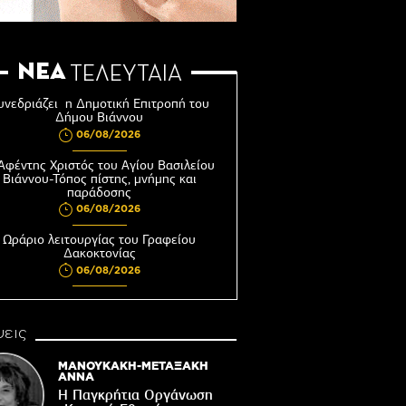
ΝΕΑ
ΤΕΛΕΥΤΑΙΑ
υνεδριάζει η Δημοτική Επιτροπή του
Δήμου Βιάννου
06/08/2026
Αφέντης Χριστός του Αγίου Βασιλείου
Βιάννου-Τόπος πίστης, μνήμης και
παράδοσης
06/08/2026
Ωράριο λειτουργίας του Γραφείου
Δακοκτονίας
06/08/2026
8η Γιορτή Μπανάνας στην Άρβη με τη
στήριξη του Δήμου Βιάννου
εις
05/08/2026
Νέος μετεωρολογικός σταθμός στον
ΜΑΝΟΥΚΑΚΗ-ΜΕΤΑΞΑΚΗ
οικισμό του Συκολόγου
ΑΝΝΑ
Η Παγκρήτια Οργάνωση
05/08/2026