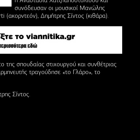
η Αναστασία Χατζηαποστολίδου και
συνόδευσαν οι μουσικοί Μανώλης
i (ακορντεόν), Δημήτρης Σίντος (κιθάρα).
ο της σπουδαίας στιχουργού και συνθέτριας
ρμηνευτής τραγούδησε «το Γλάρο», το
ρης Σίντος.