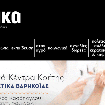
πολιτι
στον
αγγελίες
σύλλ
σωπα
εκπαίδευση
κοινωνικά
αγρό
δωρεές
κερατο
& καψ