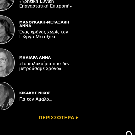
«Κρητική Εθνική
ορυφώνονται οι «Τέχνες του Νότου»
Επαναστατική Eπιτροπή»
05/08/2026
τάζει ο Ιερός Ναός του Αφέντη Χριστού
ΜΑΝΟΥΚΑΚΗ-ΜΕΤΑΞΑΚΗ
στο Βαχό
ΑΝΝΑ
Ένας χρόνος χωρίς τον
04/08/2026
Γιώργο Μεταξάκη
Οι ευχές του πατέρα...
04/08/2026
ΜΗΛΙΑΡΑ ΑΝΝΑ
«Τα καλοκαίρια που δεν
μετρούσαμε χρόνο»
ΚΙΚΑΚΗΣ ΝΙΚΟΣ
Για τον Αμαλό…
ΠΕΡΙΣΣΟΤΕΡΑ