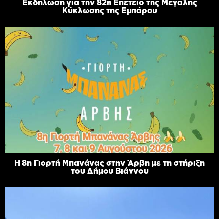
Εκδήλωση για την 82η Επέτειο της Μεγάλης
Κύκλωσης της Εμπάρου
Η 8η Γιορτή Μπανάνας στην Άρβη με τη στήριξη
του Δήμου Βιάννου