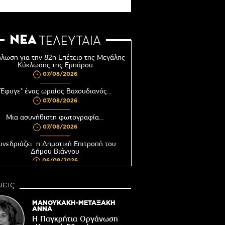
ΝΕΑ
ΤΕΛΕΥΤΑΙΑ
λωση για την 82η Επέτειο της Μεγάλης
Κύκλωσης της Εμπάρου
07/08/2026
"Έφυγε" ένας ωραίος Βαχουδιανός...
07/08/2026
Μια ασυνήθιστη φωτογραφία…
07/08/2026
υνεδριάζει η Δημοτική Επιτροπή του
Δήμου Βιάννου
06/08/2026
Αφέντης Χριστός του Αγίου Βασιλείου
εις
Βιάννου-Τόπος πίστης, μνήμης και
παράδοσης
ΜΑΝΟΥΚΑΚΗ-ΜΕΤΑΞΑΚΗ
06/08/2026
ΑΝΝΑ
Η Παγκρήτια Οργάνωση
Ωράριο λειτουργίας του Γραφείου