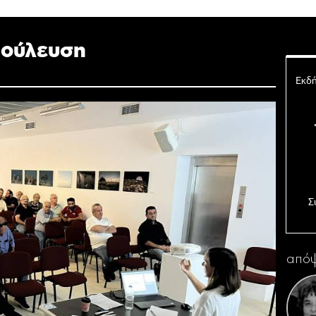
βούλευση
Εκδή
Σ
Ο 
απόψ