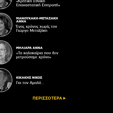
Δακοκτονίας
«Κρητική Εθνική
Επαναστατική Eπιτροπή»
06/08/2026
8η Γιορτή Μπανάνας στην Άρβη με τη
στήριξη του Δήμου Βιάννου
ΜΑΝΟΥΚΑΚΗ-ΜΕΤΑΞΑΚΗ
ΑΝΝΑ
05/08/2026
Ένας χρόνος χωρίς τον
Γιώργο Μεταξάκη
Νέος μετεωρολογικός σταθμός στον
οικισμό του Συκολόγου
05/08/2026
ΜΗΛΙΑΡΑ ΑΝΝΑ
«Τα καλοκαίρια που δεν
μετρούσαμε χρόνο»
ΚΙΚΑΚΗΣ ΝΙΚΟΣ
Για τον Αμαλό…
ΠΕΡΙΣΣΟΤΕΡΑ