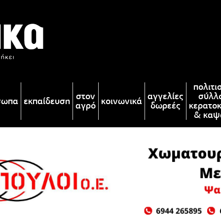
πολιτι
στον
αγγελίες
σύλλ
σωπα
εκπαίδευση
κοινωνικά
αγρό
δωρεές
κερατο
& καψ