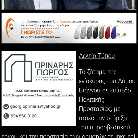
Δελτίο Τύπου
Το ζήτημα της
ενίσχυσης του Δήμου
Βιάννου σε επίπεδο
Πολιτικής
Προστασίας, με
στόχο την στήριξη
του πυροσβεστικού
έργου και την προστασία των δημοτών, τέθηκε επί