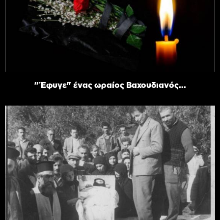
"Έφυγε" ένας ωραίος Βαχουδιανός...