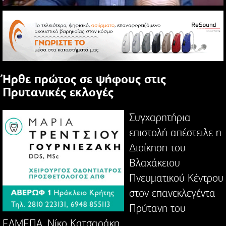
Ήρθε πρώτος σε ψήφους στις
Πρυτανικές εκλογές
Συγχαρητήρια
επιστολή απέστειλε η
Διοίκηση του
Βλαχάκειου
Πνευματικού Κέντρου
στον επανεκλεγέντα
Πρύτανη του
ΕΛΜΕΠΑ, Νίκο Κατσαράκη.