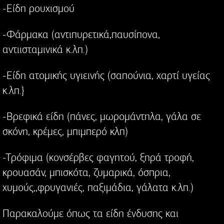
-Είδη ρουχισμού
-Φάρμακα (αντιπυρετικά,παυσίπονα,
αντιισταμινικά κ.λπ.)
-Είδη ατομικής υγιεινής (σαπούνια, χαρτί υγείας
κ.λπ.}
-Βρεφικά είδη (πάνες, μωρομάντηλα, γάλα σε
σκόνη, κρέμες, μπιμπερό κλπ)
-Τρόφιμα (κονσέρβες φαγητού, ξηρά τροφή,
κρουασάν, μπισκότα, ζυμαρικά, όσπρια,
χυμούς,,φρυγανιές, παξιμάδια, γάλατα κ.λπ.)
Παρακαλούμε όπως τα είδη ένδυσης και