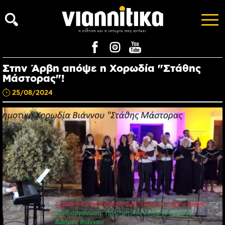
Στην Άρβη απόψε η Χορωδία "Στάθης
Μάστορας"!
25/08/2024