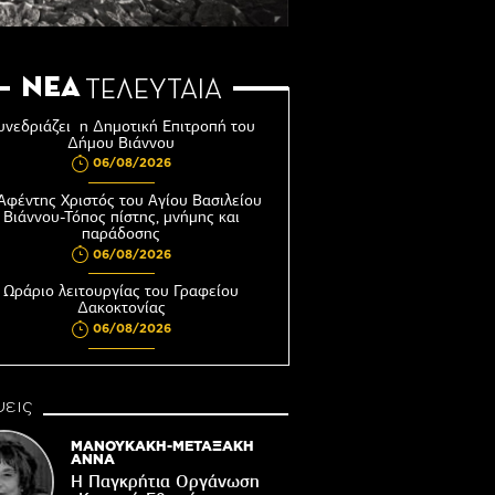
ΝΕΑ
ΤΕΛΕΥΤΑΙΑ
υνεδριάζει η Δημοτική Επιτροπή του
Δήμου Βιάννου
06/08/2026
Αφέντης Χριστός του Αγίου Βασιλείου
Βιάννου-Τόπος πίστης, μνήμης και
παράδοσης
06/08/2026
Ωράριο λειτουργίας του Γραφείου
Δακοκτονίας
06/08/2026
8η Γιορτή Μπανάνας στην Άρβη με τη
στήριξη του Δήμου Βιάννου
εις
05/08/2026
Νέος μετεωρολογικός σταθμός στον
ΜΑΝΟΥΚΑΚΗ-ΜΕΤΑΞΑΚΗ
οικισμό του Συκολόγου
ΑΝΝΑ
Η Παγκρήτια Οργάνωση
05/08/2026