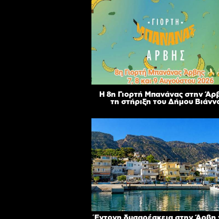
Η 8η Γιορτή Μπανάνας στην Άρ
τη στήριξη του Δήμου Βιάνν
Έντονη δυσαρέσκεια στην Άρβη γ