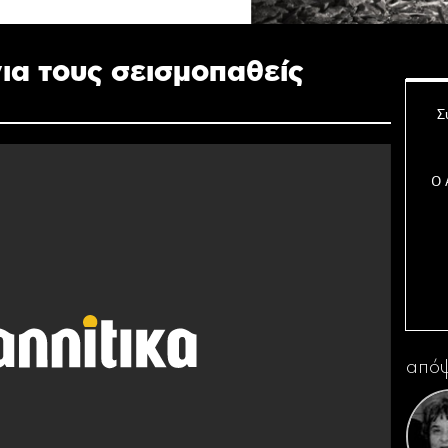
ια τους σεισμοπαθείς
Σ
Ο 
Η 
απόψ