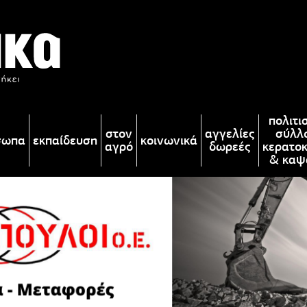
πολιτι
στον
αγγελίες
σύλλ
σωπα
εκπαίδευση
κοινωνικά
αγρό
δωρεές
κερατο
& καψ