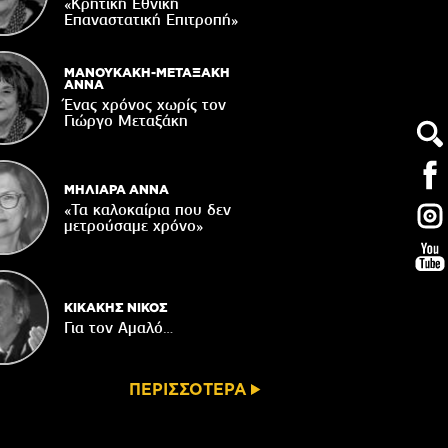
«Κρητική Εθνική
ορυφώνονται οι «Τέχνες του Νότου»
Επαναστατική Eπιτροπή»
05/08/2026
τάζει ο Ιερός Ναός του Αφέντη Χριστού
ΜΑΝΟΥΚΑΚΗ-ΜΕΤΑΞΑΚΗ
στο Βαχό
ΑΝΝΑ
Ένας χρόνος χωρίς τον
04/08/2026
Γιώργο Μεταξάκη
Οι ευχές του πατέρα...
04/08/2026
ΜΗΛΙΑΡΑ ΑΝΝΑ
«Τα καλοκαίρια που δεν
μετρούσαμε χρόνο»
ΚΙΚΑΚΗΣ ΝΙΚΟΣ
Για τον Αμαλό…
ΠΕΡΙΣΣΟΤΕΡΑ