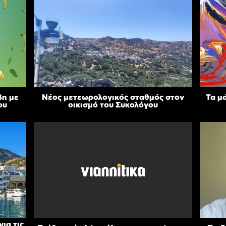
βη με
Νέος μετεωρολογικός σταθμός στον
Τα μ
ου
οικισμό του Συκολόγου
ια τις