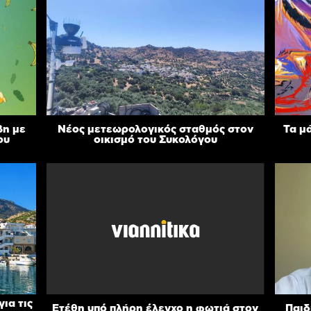
βη με
Νέος μετεωρολογικός σταθμός στον
Τα μ
ου
οικισμό του Συκολόγου
ια τις
Ετέθη υπό πλήρη έλεγχο η φωτιά στον
Παιδ