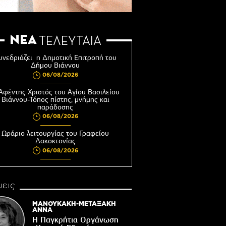
ΝΕΑ
ΤΕΛΕΥΤΑΙΑ
υνεδριάζει η Δημοτική Επιτροπή του
Δήμου Βιάννου
06/08/2026
Αφέντης Χριστός του Αγίου Βασιλείου
Βιάννου-Τόπος πίστης, μνήμης και
παράδοσης
06/08/2026
Ωράριο λειτουργίας του Γραφείου
Δακοκτονίας
06/08/2026
8η Γιορτή Μπανάνας στην Άρβη με τη
στήριξη του Δήμου Βιάννου
εις
05/08/2026
Νέος μετεωρολογικός σταθμός στον
ΜΑΝΟΥΚΑΚΗ-ΜΕΤΑΞΑΚΗ
οικισμό του Συκολόγου
ΑΝΝΑ
Η Παγκρήτια Οργάνωση
05/08/2026