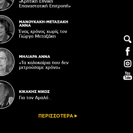
«Κρητική Εθνική
ορυφώνονται οι «Τέχνες του Νότου»
Επαναστατική Eπιτροπή»
05/08/2026
τάζει ο Ιερός Ναός του Αφέντη Χριστού
ΜΑΝΟΥΚΑΚΗ-ΜΕΤΑΞΑΚΗ
στο Βαχό
ΑΝΝΑ
Ένας χρόνος χωρίς τον
04/08/2026
Γιώργο Μεταξάκη
Οι ευχές του πατέρα...
04/08/2026
ΜΗΛΙΑΡΑ ΑΝΝΑ
«Τα καλοκαίρια που δεν
μετρούσαμε χρόνο»
ΚΙΚΑΚΗΣ ΝΙΚΟΣ
Για τον Αμαλό…
ΠΕΡΙΣΣΟΤΕΡΑ