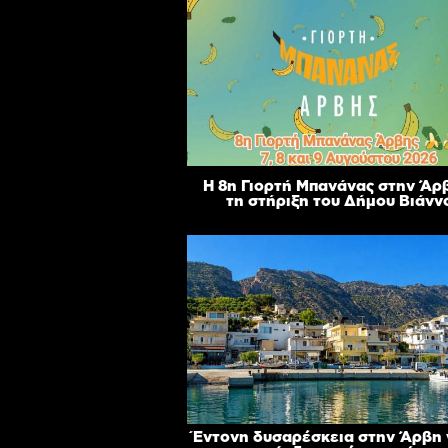
Η 8η Γιορτή Μπανάνας στην Άρ
τη στήριξη του Δήμου Βιάνν
Έντονη δυσαρέσκεια στην Άρβη γ