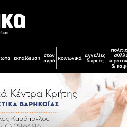
πολιτι
στον
αγγελίες
σύλλ
σωπα
εκπαίδευση
κοινωνικά
αγρό
δωρεές
κερατο
& καψ