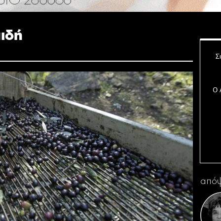
ιδή
Σ
Ο 
Η 
απόψ