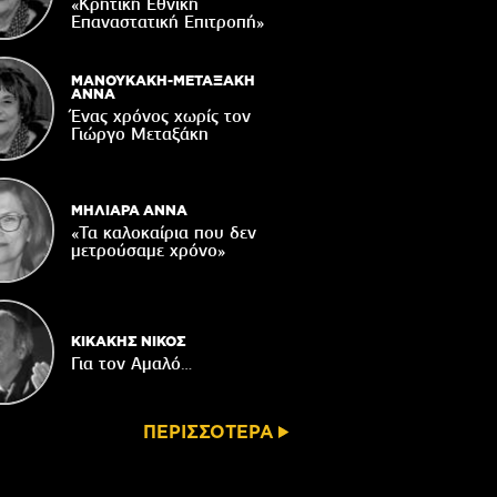
«Κρητική Εθνική
ορυφώνονται οι «Τέχνες του Νότου»
Επαναστατική Eπιτροπή»
05/08/2026
τάζει ο Ιερός Ναός του Αφέντη Χριστού
ΜΑΝΟΥΚΑΚΗ-ΜΕΤΑΞΑΚΗ
στο Βαχό
ΑΝΝΑ
Ένας χρόνος χωρίς τον
04/08/2026
Γιώργο Μεταξάκη
Οι ευχές του πατέρα...
04/08/2026
ΜΗΛΙΑΡΑ ΑΝΝΑ
«Τα καλοκαίρια που δεν
μετρούσαμε χρόνο»
ΚΙΚΑΚΗΣ ΝΙΚΟΣ
Για τον Αμαλό…
ΠΕΡΙΣΣΟΤΕΡΑ