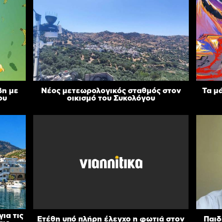
βη με
Νέος μετεωρολογικός σταθμός στον
Τα μ
ου
οικισμό του Συκολόγου
ια τις
Ετέθη υπό πλήρη έλεγχο η φωτιά στον
Παιδ