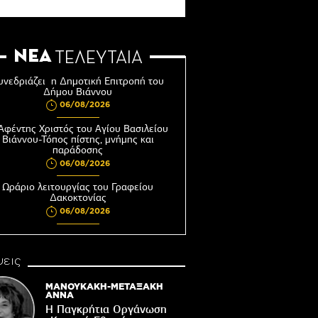
ΝΕΑ
ΤΕΛΕΥΤΑΙΑ
υνεδριάζει η Δημοτική Επιτροπή του
Δήμου Βιάννου
06/08/2026
Αφέντης Χριστός του Αγίου Βασιλείου
Βιάννου-Τόπος πίστης, μνήμης και
παράδοσης
06/08/2026
Ωράριο λειτουργίας του Γραφείου
Δακοκτονίας
06/08/2026
8η Γιορτή Μπανάνας στην Άρβη με τη
στήριξη του Δήμου Βιάννου
εις
05/08/2026
Νέος μετεωρολογικός σταθμός στον
ΜΑΝΟΥΚΑΚΗ-ΜΕΤΑΞΑΚΗ
οικισμό του Συκολόγου
ΑΝΝΑ
Η Παγκρήτια Οργάνωση
05/08/2026