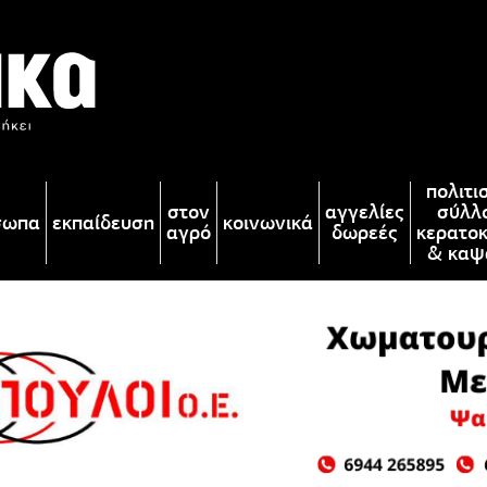
πολιτι
στον
αγγελίες
σύλλ
σωπα
εκπαίδευση
κοινωνικά
αγρό
δωρεές
κερατο
& καψ