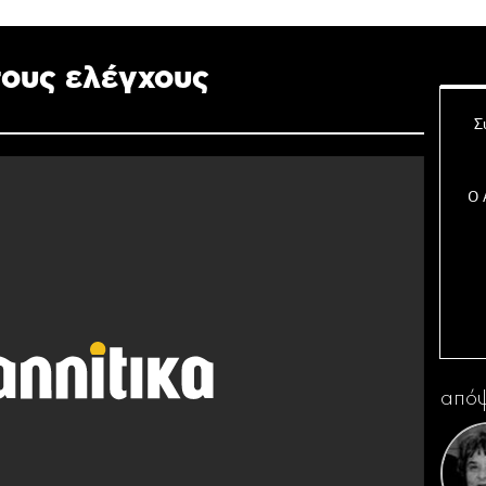
τους ελέγχους
Σ
Ο 
Η 
απόψ