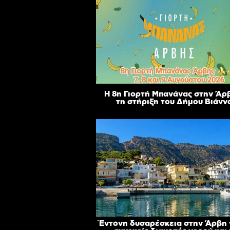
Η 8η Γιορτή Μπανάνας στην Άρ
τη στήριξη του Δήμου Βιάνν
Έντονη δυσαρέσκεια στην Άρβη γ