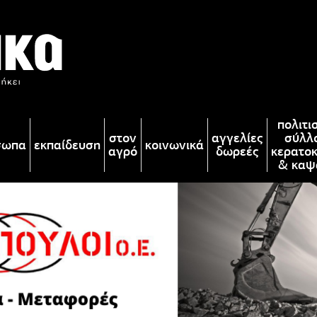
πολιτι
στον
αγγελίες
σύλλ
σωπα
εκπαίδευση
κοινωνικά
αγρό
δωρεές
κερατο
& καψ