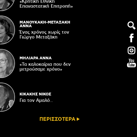
τάζει ο Ιερός Ναός του Αφέντη Χριστού
«Κρητική Εθνική
στο Βαχό
Επαναστατική Eπιτροπή»
04/08/2026
Οι ευχές του πατέρα...
ΜΑΝΟΥΚΑΚΗ-ΜΕΤΑΞΑΚΗ
ΑΝΝΑ
04/08/2026
Ένας χρόνος χωρίς τον
Γιώργο Μεταξάκη
 δημόσια διαβούλευση η ΣΜΠΕ για το
νδυτικό σχέδιο «PHĀEA – South Crete»
04/08/2026
ΜΗΛΙΑΡΑ ΑΝΝΑ
«Τα καλοκαίρια που δεν
μετρούσαμε χρόνο»
ΚΙΚΑΚΗΣ ΝΙΚΟΣ
Για τον Αμαλό…
ΠΕΡΙΣΣΟΤΕΡΑ