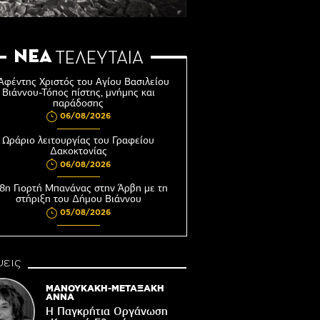
ΝΕΑ
ΤΕΛΕΥΤΑΙΑ
Αφέντης Χριστός του Αγίου Βασιλείου
Βιάννου-Τόπος πίστης, μνήμης και
παράδοσης
06/08/2026
Ωράριο λειτουργίας του Γραφείου
Δακοκτονίας
06/08/2026
8η Γιορτή Μπανάνας στην Άρβη με τη
στήριξη του Δήμου Βιάννου
05/08/2026
Νέος μετεωρολογικός σταθμός στον
οικισμό του Συκολόγου
εις
05/08/2026
ορυφώνονται οι «Τέχνες του Νότου»
ΜΑΝΟΥΚΑΚΗ-ΜΕΤΑΞΑΚΗ
ΑΝΝΑ
05/08/2026
Η Παγκρήτια Οργάνωση