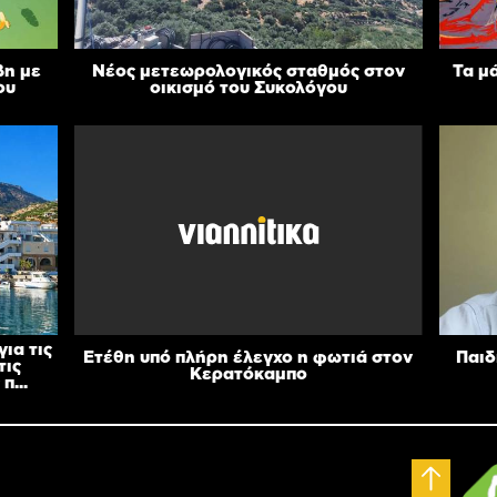
βη με
Νέος μετεωρολογικός σταθμός στον
Τα μ
ου
οικισμό του Συκολόγου
ια τις
Ετέθη υπό πλήρη έλεγχο η φωτιά στον
Παιδ
τις
Κερατόκαμπο
π...