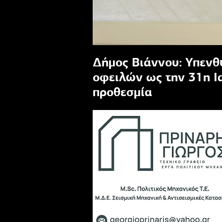
Δήμος Βιάννου: Υπενθ
οφειλών ως την 31η Ια
προθεσμία