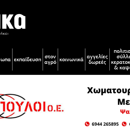
πολιτι
στον
αγγελίες
σύλλ
σωπα
εκπαίδευση
κοινωνικά
αγρό
δωρεές
κερατο
& καψ