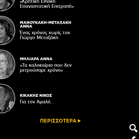
Δακοκτονίας
«Κρητική Εθνική
Επαναστατική Eπιτροπή»
06/08/2026
8η Γιορτή Μπανάνας στην Άρβη με τη
στήριξη του Δήμου Βιάννου
ΜΑΝΟΥΚΑΚΗ-ΜΕΤΑΞΑΚΗ
ΑΝΝΑ
05/08/2026
Ένας χρόνος χωρίς τον
Γιώργο Μεταξάκη
Νέος μετεωρολογικός σταθμός στον
οικισμό του Συκολόγου
05/08/2026
ΜΗΛΙΑΡΑ ΑΝΝΑ
«Τα καλοκαίρια που δεν
μετρούσαμε χρόνο»
ΚΙΚΑΚΗΣ ΝΙΚΟΣ
Για τον Αμαλό…
ΠΕΡΙΣΣΟΤΕΡΑ