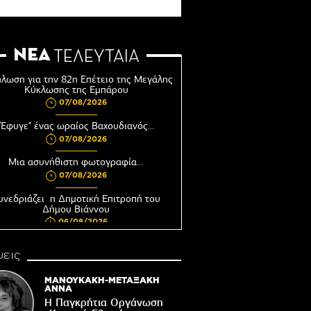
ΝΕΑ
ΤΕΛΕΥΤΑΙΑ
λωση για την 82η Επέτειο της Μεγάλης
Κύκλωσης της Εμπάρου
07/08/2026
"Έφυγε" ένας ωραίος Βαχουδιανός...
07/08/2026
Μια ασυνήθιστη φωτογραφία…
07/08/2026
υνεδριάζει η Δημοτική Επιτροπή του
Δήμου Βιάννου
06/08/2026
Αφέντης Χριστός του Αγίου Βασιλείου
εις
Βιάννου-Τόπος πίστης, μνήμης και
παράδοσης
ΜΑΝΟΥΚΑΚΗ-ΜΕΤΑΞΑΚΗ
06/08/2026
ΑΝΝΑ
Η Παγκρήτια Οργάνωση
Ωράριο λειτουργίας του Γραφείου