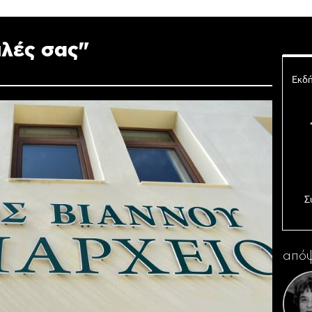
ιλές σας"
Εκδή
Σ
Ο 
απόψ