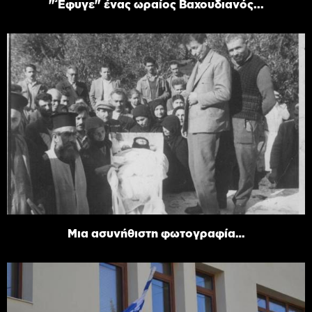
"Έφυγε" ένας ωραίος Βαχουδιανός...
Μια ασυνήθιστη φωτογραφία…