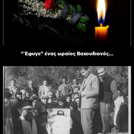
"Έφυγε" ένας ωραίος Βαχουδιανός...