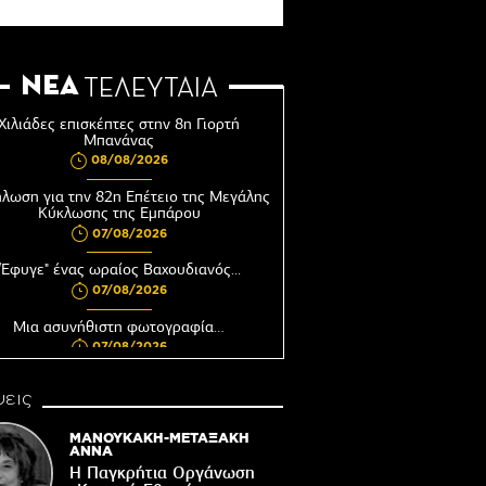
ΝΕΑ
ΤΕΛΕΥΤΑΙΑ
Χιλιάδες επισκέπτες στην 8η Γιορτή
Μπανάνας
08/08/2026
λωση για την 82η Επέτειο της Μεγάλης
Κύκλωσης της Εμπάρου
07/08/2026
"Έφυγε" ένας ωραίος Βαχουδιανός...
07/08/2026
Μια ασυνήθιστη φωτογραφία…
07/08/2026
υνεδριάζει η Δημοτική Επιτροπή του
εις
Δήμου Βιάννου
06/08/2026
ΜΑΝΟΥΚΑΚΗ-ΜΕΤΑΞΑΚΗ
ΑΝΝΑ
Αφέντης Χριστός του Αγίου Βασιλείου
Η Παγκρήτια Οργάνωση
Βιάννου-Τόπος πίστης, μνήμης και