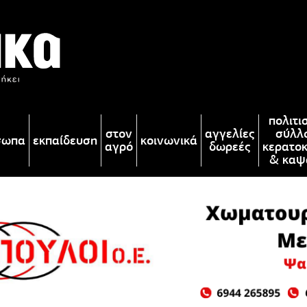
πολιτι
στον
αγγελίες
σύλλ
σωπα
εκπαίδευση
κοινωνικά
αγρό
δωρεές
κερατο
& καψ