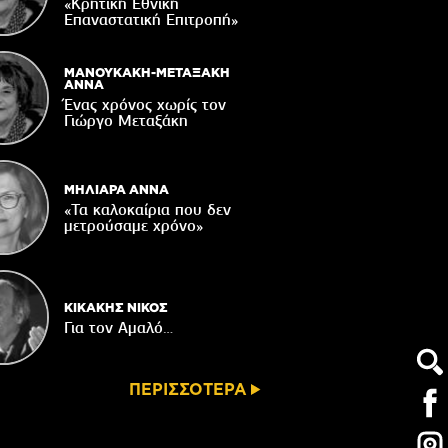
παράδοσης
«Κρητική Εθνική
Επαναστατική Eπιτροπή»
06/08/2026
Ωράριο λειτουργίας του Γραφείου
Δακοκτονίας
ΜΑΝΟΥΚΑΚΗ-ΜΕΤΑΞΑΚΗ
ΑΝΝΑ
06/08/2026
Ένας χρόνος χωρίς τον
Γιώργο Μεταξάκη
8η Γιορτή Μπανάνας στην Άρβη με τη
στήριξη του Δήμου Βιάννου
05/08/2026
ΜΗΛΙΑΡΑ ΑΝΝΑ
«Τα καλοκαίρια που δεν
μετρούσαμε χρόνο»
ΚΙΚΑΚΗΣ ΝΙΚΟΣ
Για τον Αμαλό…
ΠΕΡΙΣΣΟΤΕΡΑ