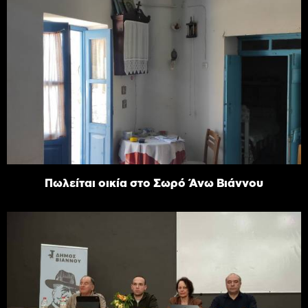
Πωλείται οικία στο Σωρό Άνω Βιάννου