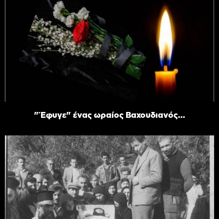
"Έφυγε" ένας ωραίος Βαχουδιανός...