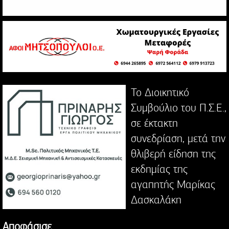
Το Διοικητικό
Συμβούλιο του Π.Σ.Ε.,
σε έκτακτη
συνεδρίαση, μετά την
θλιβερή είδηση της
εκδημίας της
αγαπητής Μαρίκας
Δασκαλάκη
Αποφάσισε