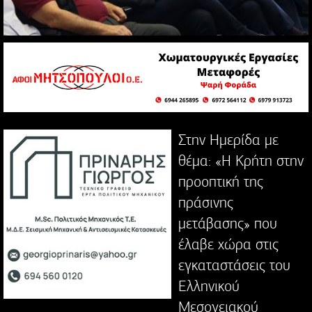
Στην Ημερίδα με
θέμα: «Η Κρήτη στην
προοπτική της
πράσινης
μετάβασης» που
έλαβε χώρα στις
εγκαταστάσεις του
Ελληνικού
Μεσογειακού