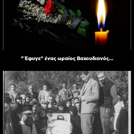
"Έφυγε" ένας ωραίος Βαχουδιανός...