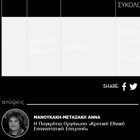
ΣΥΚΟΛ
ΔΗΜΟΤ
ΒΙΑΝΝΟΥ/
ΣΧΟΛΕ
65
ΧΟΝΔΡΟΥ
ΒΙΑΝΝΟΥ
ΧΟΝΔΡ
SHARE:
απόψεις
ΜΑΝΟΥΚΑΚΗ-ΜΕΤΑΞΑΚΗ ΑΝΝΑ
Η Παγκρήτια Οργάνωση «Κρητική Εθνική
Επαναστατική Eπιτροπή»