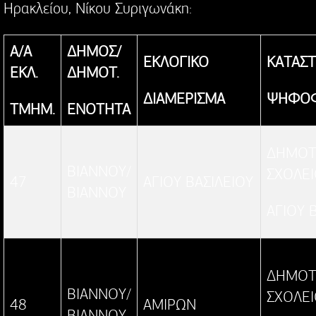
Ηρακλείου, Νίκου Συριγωνάκη:
Α/Α
ΔΗΜΟΣ/
ΕΚΛΟΓΙΚΟ
ΚΑΤΑΣ
ΕΚΛ.
ΔΗΜΟΤ.
ΔΙΑΜΕΡΙΣΜΑ
ΨΗΦΟΦ
ΤΜΗΜ.
ΕΝΟΤΗΤΑ
ΔΗΜΟΤ
ΒΙΑΝΝΟΥ/
ΣΧΟΛΕ
47
ΑΓΙΟΥ ΒΑΣΙΛΕΙΟΥ
ΒΙΑΝΝΟΥ
ΑΓΙΟΥ 
ΔΗΜΟΤ
ΒΙΑΝΝΟΥ/
ΣΧΟΛΕ
48
ΑΜΙΡΩΝ
ΒΙΑΝΝΟΥ