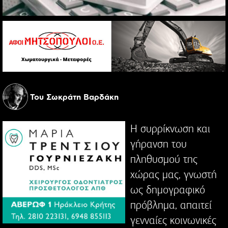
Του Σωκράτη Βαρδάκη
Η συρρίκνωση και
γήρανση του
πληθυσμού της
χώρας μας, γνωστή
ως δημογραφικό
πρόβλημα, απαιτεί
γενναίες κοινωνικές