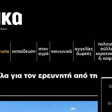
πολιτι
στον
αγγελίες
σύλλ
σωπα
εκπαίδευση
κοινωνικά
αγρό
δωρεές
κερατο
& καψ
α για τον ερευνητή από τη
Σ
Ο 