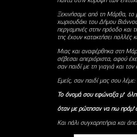
πάντα στην κορυφή των επιτυχιώ
Ξεκινήσαμε από τη Μάρθα, το 
χωριουδάκι του Δήμου Βιάννου,
περγαμηνές στην πρόοδο και τ
της έχουν κατακτήσει πολλές κα
Μιας και αναφέρθηκα στη Μάρθ
σέβεσαι απεριόριστα, αφού έχ
σαν παιδί με τη γιαγιά και τον
Εμείς, σαν παιδί μας σου λέμε:
Το όνομά σου εφώναξα μʼ όλη
όταν με ρώτησαν να πω πράμʼα
Και πάλι συγχαρητήρια και άπε