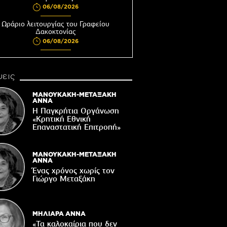
06/08/2026
Ωράριο λειτουργίας του Γραφείου
Δακοκτονίας
06/08/2026
8η Γιορτή Μπανάνας στην Άρβη με τη
στήριξη του Δήμου Βιάννου
εις
05/08/2026
Νέος μετεωρολογικός σταθμός στον
ΜΑΝΟΥΚΑΚΗ-ΜΕΤΑΞΑΚΗ
οικισμό του Συκολόγου
ΑΝΝΑ
Η Παγκρήτια Οργάνωση
05/08/2026
«Κρητική Εθνική
ορυφώνονται οι «Τέχνες του Νότου»
Επαναστατική Eπιτροπή»
05/08/2026
τάζει ο Ιερός Ναός του Αφέντη Χριστού
ΜΑΝΟΥΚΑΚΗ-ΜΕΤΑΞΑΚΗ
στο Βαχό
ΑΝΝΑ
Ένας χρόνος χωρίς τον
04/08/2026
Γιώργο Μεταξάκη
Οι ευχές του πατέρα...
04/08/2026
ΜΗΛΙΑΡΑ ΑΝΝΑ
«Τα καλοκαίρια που δεν