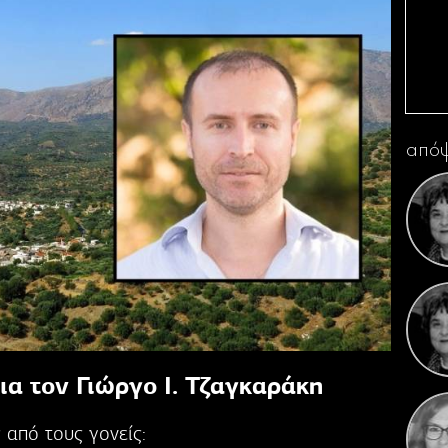
Η 
απόψ
Κ
Γιορ
ια τον Γιώργο Ι. Τζαγκαράκη
 από τους γονείς: