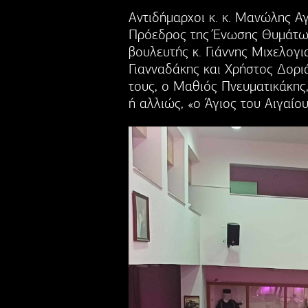
Αντιδήμαρχοι κ. κ. Μανώλης Α
Πρόεδρος της Ένωσης Θυμάτων
βουλευτής κ. Γιάννης Μιχελογι
Γιανναδάκης και Χρήστος Δοριά
τους, ο Μαθιός Πνευματικάκης
ή αλλιώς, «ο Άγιος του Αιγαίο