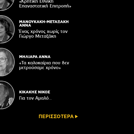
«Κρητική Εθνική
ορυφώνονται οι «Τέχνες του Νότου»
Επαναστατική Eπιτροπή»
05/08/2026
τάζει ο Ιερός Ναός του Αφέντη Χριστού
ΜΑΝΟΥΚΑΚΗ-ΜΕΤΑΞΑΚΗ
στο Βαχό
ΑΝΝΑ
Ένας χρόνος χωρίς τον
04/08/2026
Γιώργο Μεταξάκη
Οι ευχές του πατέρα...
04/08/2026
ΜΗΛΙΑΡΑ ΑΝΝΑ
«Τα καλοκαίρια που δεν
μετρούσαμε χρόνο»
ΚΙΚΑΚΗΣ ΝΙΚΟΣ
Για τον Αμαλό…
ΠΕΡΙΣΣΟΤΕΡΑ