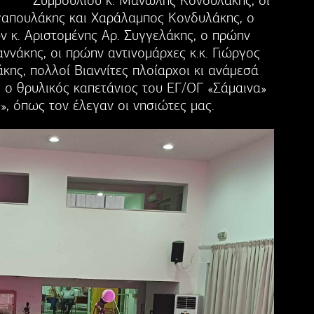
Συμβουλίου κ. Μανώλης Κονδυλάκης, οι
γαπουλάκης και Χαράλαμπος Κονδυλάκης, ο
 κ. Αριστομένης Αρ. Συγγελάκης, ο πρώην
αννάκης, οι πρώην αντινομάρχες κ.κ. Γιώργος
κης, πολλοί Βιαννίτες πλοίαρχοι κι ανάμεσά
, ο θρυλικός καπετάνιος του ΕΓ/ΟΓ «Σάμαινα»
υ», όπως τον έλεγαν οι νησιώτες μας.