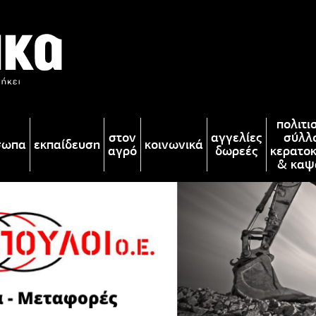
πολιτι
στον
αγγελίες
σύλλ
σωπα
εκπαίδευση
κοινωνικά
αγρό
δωρεές
κερατο
& καψ