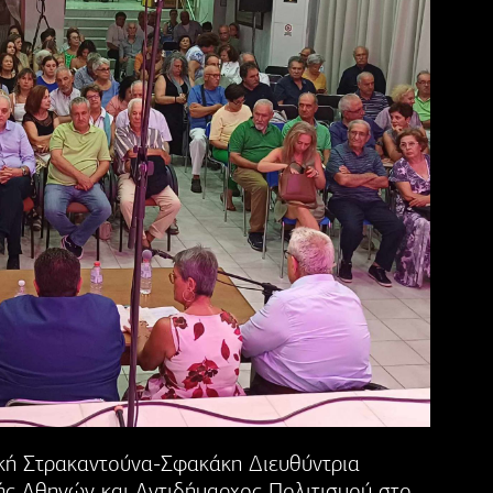
λική Στρακαντούνα-Σφακάκη Διευθύντρια
ής Αθηνών και Αντιδήμαρχος Πολιτισμού στο