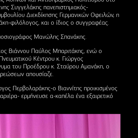
νης Συγγελάκης πανεπιστημιακός-
μβουλίου Διεκδίκησης Γερμανικών Οφειλών, η
κη-φιλόλογος, και ο ίδιος ο συγγραφέας.
ημοσιογράφος Μανώλης Σπανάκης.
χος Βιάννου Παύλος Μπαριτάκης, ενώ ο
Πνευματικού Κέντρου κ. Γιώργος
νυμα του Προέδρου κ. Σταύρου Αμανάκη, ο
χρεώσεων απουσίαζε.
γος Περβολαράκης-ο Βιαννίτης προικισμένος
καριέρα- ερμήνευσε α-καπέλα ένα εξαιρετικό