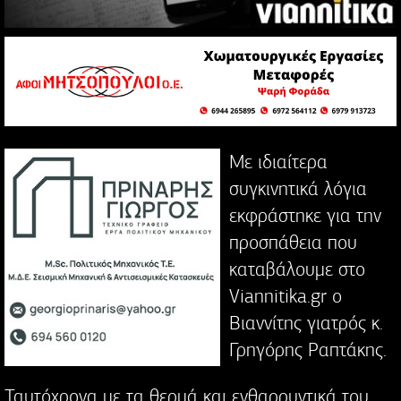
Με ιδιαίτερα
συγκινητικά λόγια
εκφράστηκε για την
προσπάθεια που
καταβάλουμε στο
Viannitika.gr ο
Βιαννίτης γιατρός κ.
Γρηγόρης Ραπτάκης.
Ταυτόχρονα με τα θερμά και ενθαρρυντικά του